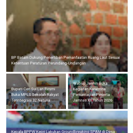
Bupati Cen Sui Lan Resmi Buka MPLS Sekolah Rakyat
Terintegrasi 32 Natuna
Wabup Jarmin Buka
Kepala BPPW Kepri
Kegiatan Karantina
Lakukan Groundbreaking
Pemantapan Peserta
SPAM di Desa Batu
Jamnas XII Tahun 2026
Berdaun Singkep
Wakapolda Kepri Terima Kunjungan Tim Sekretariat Jenderal