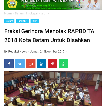
Home
›
Batam
›
Infokepri
›
kepri
›
Batam
Infokepri
kepri
Fraksi Gerindra Menolak RAPBD TA
2018 Kota Batam Untuk Disahkan
By
Redaksi News
Jumat, 24 November 2017