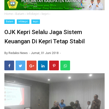
Home
›
Batam
›
Infokepri
›
kepri
›
Batam
Infokepri
kepri
OJK Kepri Selalu Jaga Sistem
Keuangan Di Kepri Tetap Stabil
By
Redaksi News
Jumat, 01 Juni 2018