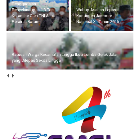
Ratusan Warga Kecamatan
Wabup Asahan Lepas
Lingga Ikuti Lomba Gerak
Kontingen Jambore
Jalan yang Dilepas Sekda
Nasional XII Tahun 2026
Lingga
Semarak HUT ke-81 RI, BP Batam Turut Meriahkan Pawai
Pembangunan