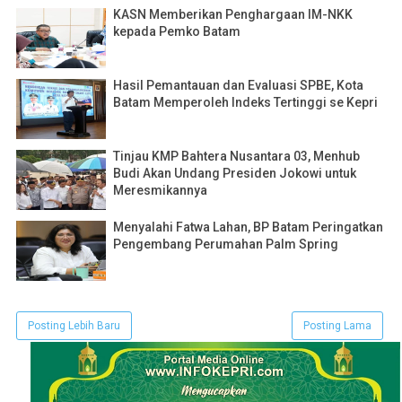
KASN Memberikan Penghargaan IM-NKK
kepada Pemko Batam
Hasil Pemantauan dan Evaluasi SPBE, Kota
Batam Memperoleh Indeks Tertinggi se Kepri
Tinjau KMP Bahtera Nusantara 03, Menhub
Budi Akan Undang Presiden Jokowi untuk
Meresmikannya
Menyalahi Fatwa Lahan, BP Batam Peringatkan
Pengembang Perumahan Palm Spring
Posting Lebih Baru
Posting Lama