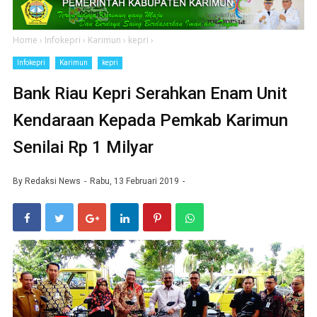
Home
›
Infokepri
›
Karimun
›
kepri
›
Infokepri
Karimun
kepri
Bank Riau Kepri Serahkan Enam Unit
Kendaraan Kepada Pemkab Karimun
Senilai Rp 1 Milyar
By
Redaksi News
Rabu, 13 Februari 2019