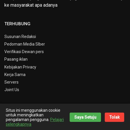
ke masyarakat apa adanya
TERHUBUNG
Susunan Redaksi
Pedoman Media SIber
Verifikasi Dewan pers
Pasang iklan
Kebijakan Privacy
Kerja Sama
Servers
Joint Us
Situs ini menggunakan cookie
© Copyright 2019 -
Info Kepri
untuk meningkatkan
Saya Setuju
Tolak
pengalaman pengguna.
Pelajari
Theme By
Nick Desain
selengkapnya