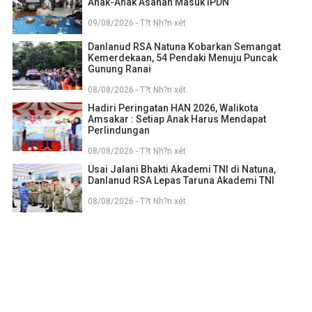
Anak-Anak Asahan Masuk IPDN
09/08/2026 - T?t Nh?n xét
Danlanud RSA Natuna Kobarkan Semangat
Kemerdekaan, 54 Pendaki Menuju Puncak
Gunung Ranai
08/08/2026 - T?t Nh?n xét
Hadiri Peringatan HAN 2026, Walikota
Amsakar : Setiap Anak Harus Mendapat
Perlindungan
08/08/2026 - T?t Nh?n xét
Usai Jalani Bhakti Akademi TNI di Natuna,
Danlanud RSA Lepas Taruna Akademi TNI
08/08/2026 - T?t Nh?n xét