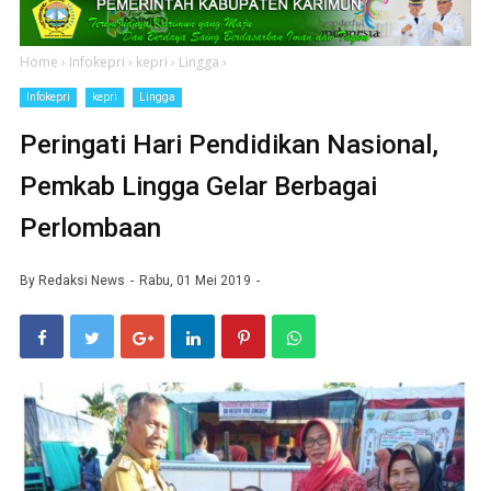
Home
›
Infokepri
›
kepri
›
Lingga
›
Infokepri
kepri
Lingga
Peringati Hari Pendidikan Nasional,
Pemkab Lingga Gelar Berbagai
Perlombaan
By
Redaksi News
Rabu, 01 Mei 2019