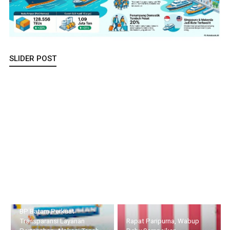
SLIDER POST
BP Batam Perkuat Transparansi Layanan Pertanahan, Alokasi
Tanah Reguler Segera Hadir Melalui LMS
Rapat Paripurna, Wabup
Peringati HUT ke-50, PT