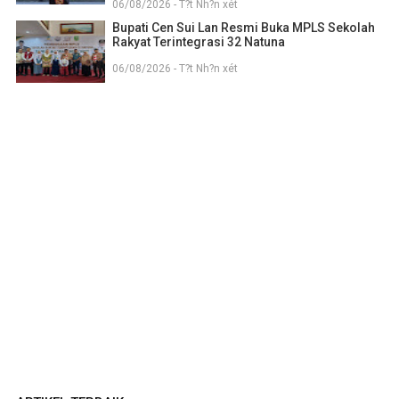
06/08/2026 - T?t Nh?n xét
Bupati Cen Sui Lan Resmi Buka MPLS Sekolah
Rakyat Terintegrasi 32 Natuna
06/08/2026 - T?t Nh?n xét