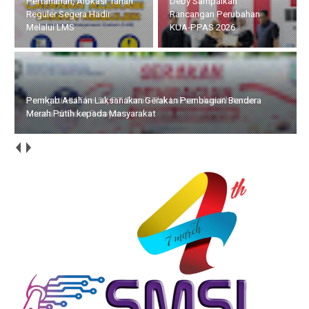
Deby Sampaikan
Timah Tbk Laksanakan
Rancangan Perubahan
Khitanan Massal di Desa
KUA-PPAS 2026
Perayun
Pemkab Asahan Laksanakan Gerakan Pembagian Bendera
Merah Putih kepada Masyarakat