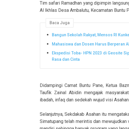
Tim safari Ramadhan yang dipimpin langsun
Al Ikhlas Desa Ambalutu, Kecamatan Buntu 
Baca Juga
Bangun Sekolah Rakyat, Mensos RI Kunker
Mahasiswa dan Dosen Harus Berperan Aktif
Ekspedisi Toba- HPN 2023 di Geosite Sip
Rasa dan Cinta
Didampingi Camat Buntu Pane, Ketua Baz
Taufik Zainal Abidin mengajak masyarak
ibadah, infaq dan sedekah wujud visi Asahan 
Selanjutnya, Sekdakab Asahan itu mengatak
Simatupang telah merintis dan mewujudkan v
mandiri sehingga banyak program yang lang