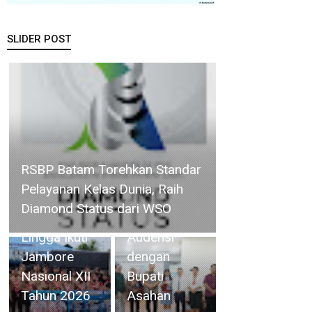
SLIDER POST
Siswinya
Terpilih Ikuti
ISLT,
Yayasan
SMA Swasta
41 Orang
Panti
Kontingen
Budaya
Kwarcab Lingga
Kisaran
Ikuti Jambore
Audensi
Nasional XII
dengan
Serahkan Bantuan kepada
Tahun 2026
Bupati
Poklak Kelurahan Sentang,
Asahan
Yusnila Indriati : Semoga