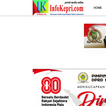
.post-body img { display: block; margin: 0 auto; max-width: 100%; 
HOME