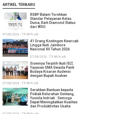
ARTIKEL TERBARU
RSBP Batam Torehkan
Standar Pelayanan Kelas
Dunia, Raih Diamond Status
dari WSO
07/08/2026 - T?t Nh?n xét
41 Orang Kontingen Kwarcab
Lingga Ikuti Jambore
Nasional XII Tahun 2026
07/08/2026 - T?t Nh?n xét
Siswinya Terpilih Ikuti ISLT,
Yayasan SMA Swasta Panti
Budaya Kisaran Audensi
dengan Bupati Asahan
07/08/2026 - T?t Nh?n xét
Serahkan Bantuan kepada
Poklak Kelurahan Sentang,
Yusnila Indriati : Semoga
Dapat Meningkatkan Kualitas
dan Produktivitas Usaha
07/08/2026 - T?t Nh?n xét