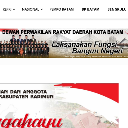
height: auto; }
-->
KEPRI
NASIONAL
PEMKO BATAM
BP BATAM
BENGKULU