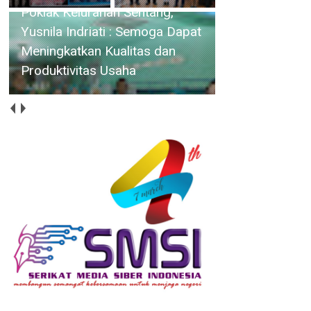
Dapat Meningkatkan
Rutan Tanjung Balai Karimun
Kualitas dan Produktivitas
Gelar Pekan Olahraga dan Seni,
Usaha
Semarakkan Hari
Kemerdekaan RI ke-81