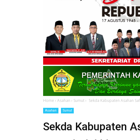
Home
›
Asahan
›
Sumut
›
Sekda Kabupaten Asahan Safa
Asahan
Sumut
Sekda Kabupaten As