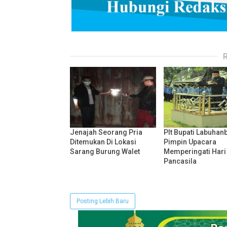
Jenajah Seorang Pria
Plt Bupati Labuhan
Ditemukan Di Lokasi
Pimpin Upacara
Sarang Burung Walet
Memperingati Hari 
Pancasila
Posting Lebih Baru