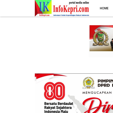
.post-body img { display: block; margin: 0 auto; max-width: 100%; 
HOME