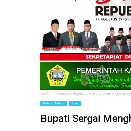
Home
›
Serdang Bedagai
›
Sumut
›
Bupati Sergai Meng
Serdang Bedagai
Sumut
Bupati Sergai Mengh