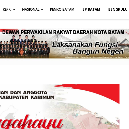
height: auto; }
-->
KEPRI
NASIONAL
PEMKO BATAM
BP BATAM
BENGKULU