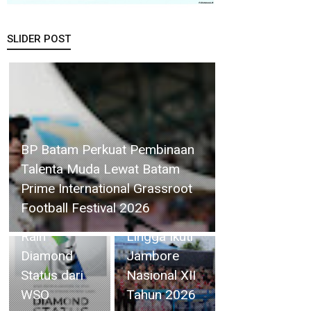
SLIDER POST
Siswinya
Terpilih Ikuti
ISLT,
Yayasan
SMA Swasta
RSBP Batam Torehkan Standar
41 Orang
Panti
Pelayanan Kelas Dunia, Raih
Kontingen
Budaya
Diamond Status dari WSO
Kwarcab
Kisaran
Lingga Ikuti
Audensi
Jambore
dengan
Nasional XII
Bupati
Tahun 2026
Asahan
Serahkan Bantuan kepada