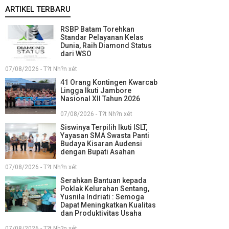
ARTIKEL TERBARU
RSBP Batam Torehkan
Standar Pelayanan Kelas
Dunia, Raih Diamond Status
dari WSO
07/08/2026 - T?t Nh?n xét
41 Orang Kontingen Kwarcab
Lingga Ikuti Jambore
Nasional XII Tahun 2026
07/08/2026 - T?t Nh?n xét
Siswinya Terpilih Ikuti ISLT,
Yayasan SMA Swasta Panti
Budaya Kisaran Audensi
dengan Bupati Asahan
07/08/2026 - T?t Nh?n xét
Serahkan Bantuan kepada
Poklak Kelurahan Sentang,
Yusnila Indriati : Semoga
Dapat Meningkatkan Kualitas
dan Produktivitas Usaha
07/08/2026 - T?t Nh?n xét