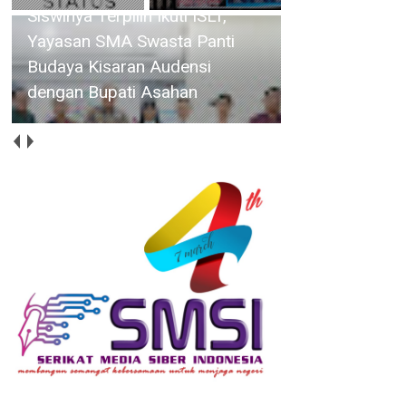
Poklak Kelurahan Sentang,
Yusnila Indriati : Semoga Dapat
Meningkatkan Kualitas dan
Produktivitas Usaha