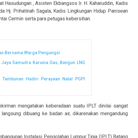
 Hasudungan , Asisten Ekbangsos Ir. H. Kaharuddin, Kadis
da Hj. Prihatinah Sagala, Kadis Lingkungan Hidup Panisean
tai Cermin serta para petugas kebersihan.
akan Bersama Warga Pengungsi
. Jaya Samudra Karunia Gas, Bangun LNG
n Tambunan Hadiri Perayaan Natal PGPI
kirman mengatakan keberadaan suatu IPLT dinilai sangat
h langsung dibuang ke badan air, dikarenakan mengandung
angunan Instalasi Pengolahan Lumpur Tinja (IPLT) Batang