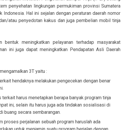
tem penyehatan lingkungan permukiman provinsi Sumatera
 Indonesia. Hal ini sejalan dengan peraturan daerah nomor
 dan/atau penyedotan kakus dan juga pembelian mobil tinja
n bentuk meningkatkan pelayanan terhadap masyarakat
an ini juga dapat meningkatkan Pendapatan Asli Daerah
s mengamalkan 3T yaitu :
 terkait hendaknya melakukan pengecekan dengan benar
i.
 terkait harus menetapkan berapa banyak program tinja
at ini, selain itu harus juga ada tindakan sosialisasi di
a di buang secara sembarangan.
am proses perjalanan sebuah program haruslah ada
perlukan untuk menjamin suatu program berjalan dengan