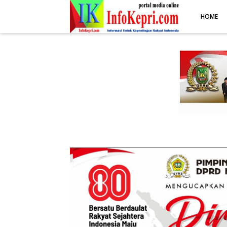
.post-body img { display: block; margin: 0 auto; max-width: 100%; 
HOME