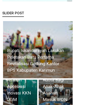
SLIDER POST
Danlanud
RSA Natuna
Bupati
Kobarkan
Sisa Makanan Jadi Pakan
Asahan
Semangat
Ternak, Wabup Asahan
Minta
Kemerdekaan,
Apresiasi Inovasi KKN UGM
Penambahan
54 Pendaki
Kuota Bagi
Menuju
Anak-Anak
Puncak
Asahan
Gunung
Masuk IPDN
Ranai