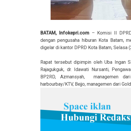
BATAM, Infokepri.com
– Komisi II DPR
dengan pengusaha hiburan Kota Batam, me
digelar di kantor DPRD Kota Batam, Selasa 
Rapat tersebut dipimpin oleh Uba Ingan S
Rajagukguk, dr. Idawati Nursanti, Penga
BP2RD, Azmansyah, managemen dari Pa
harbourbay/KTV, Bejjo, managemen dari Gol