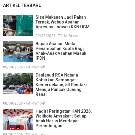
ARTIKEL TERBARU
Sisa Makanan Jadi Pakan
Ternak, Wabup Asahan
Apresiasi Inovasi KKN UGM
09/08/2026 - T?t Nh?n xét
Bupati Asahan Minta
Penambahan Kuota Bagi
Anak-Anak Asahan Masuk
IPDN
09/08/2026 - T?t Nh?n xét
Danlanud RSA Natuna
Kobarkan Semangat
Kemerdekaan, 54 Pendaki
Menuju Puncak Gunung
Ranai
08/08/2026 - T?t Nh?n xét
Hadiri Peringatan HAN 2026,
Walikota Amsakar : Setiap
Anak Harus Mendapat
Perlindungan
08/08/2026 - T?t Nh?n xét