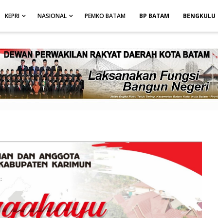
height: auto; }
-->
KEPRI
NASIONAL
PEMKO BATAM
BP BATAM
BENGKULU