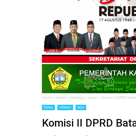
Home
›
Batam
›
Infokepri
›
kepri
›
Komisi II DPRD Bata
Batam
Infokepri
kepri
Komisi II DPRD Bata