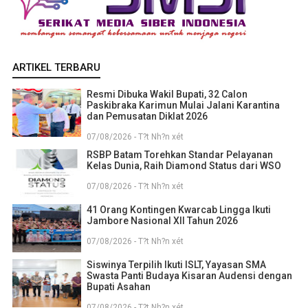
ARTIKEL TERBARU
Resmi Dibuka Wakil Bupati, 32 Calon
Paskibraka Karimun Mulai Jalani Karantina
dan Pemusatan Diklat 2026
07/08/2026 - T?t Nh?n xét
RSBP Batam Torehkan Standar Pelayanan
Kelas Dunia, Raih Diamond Status dari WSO
07/08/2026 - T?t Nh?n xét
41 Orang Kontingen Kwarcab Lingga Ikuti
Jambore Nasional XII Tahun 2026
07/08/2026 - T?t Nh?n xét
Siswinya Terpilih Ikuti ISLT, Yayasan SMA
Swasta Panti Budaya Kisaran Audensi dengan
Bupati Asahan
07/08/2026 - T?t Nh?n xét