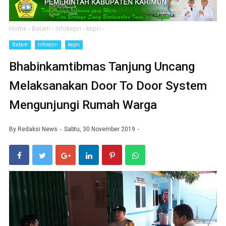
Home
›
Batam
›
Infokepri
›
kepri
›
Batam
Infokepri
kepri
Bhabinkamtibmas Tanjung Uncang
Melaksanakan Door To Door System
Mengunjungi Rumah Warga
By
Redaksi News
Sabtu, 30 November 2019