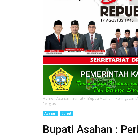
Home
›
Asahan
›
Sumut
›
Bupati Asahan : Peringatan 
Religius.
Asahan
Sumut
Bupati Asahan : Per