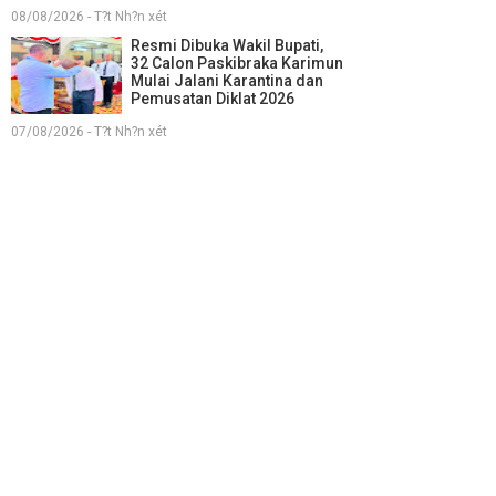
08/08/2026 - T?t Nh?n xét
Resmi Dibuka Wakil Bupati,
32 Calon Paskibraka Karimun
Mulai Jalani Karantina dan
Pemusatan Diklat 2026
07/08/2026 - T?t Nh?n xét