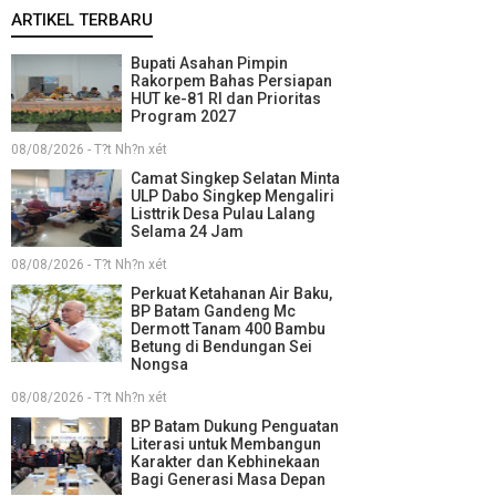
ARTIKEL TERBARU
Bupati Asahan Pimpin
Rakorpem Bahas Persiapan
HUT ke-81 RI dan Prioritas
Program 2027
08/08/2026 - T?t Nh?n xét
Camat Singkep Selatan Minta
ULP Dabo Singkep Mengaliri
Listtrik Desa Pulau Lalang
Selama 24 Jam
08/08/2026 - T?t Nh?n xét
Perkuat Ketahanan Air Baku,
BP Batam Gandeng Mc
Dermott Tanam 400 Bambu
Betung di Bendungan Sei
Nongsa
08/08/2026 - T?t Nh?n xét
BP Batam Dukung Penguatan
Literasi untuk Membangun
Karakter dan Kebhinekaan
Bagi Generasi Masa Depan