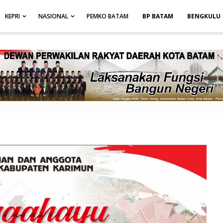
height: auto; }
-->
KEPRI
NASIONAL
PEMKO BATAM
BP BATAM
BENGKULU