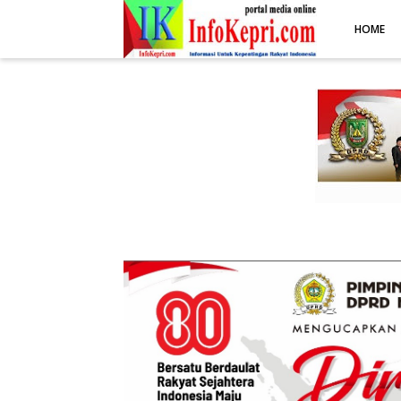
.post-body img { display: block; margin: 0 auto; max-width: 100%; 
HOME