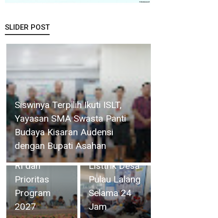
SLIDER POST
Camat
Perkuat
Singkep
Ketahanan
Selatan
Air Baku, BP
Bupati Asahan Pimpin
Minta ULP
Batam
Rakorpem Bahas Persiapan
Dabo
Gandeng Mc
HUT ke-81 RI dan Prioritas
Singkep
Dermott
Program 2027
Mengaliri
Tanam 400
Listtrik Desa
Bambu
Pulau Lalang
Betung di
Selama 24
Bendungan
Jam
Sei Nongsa