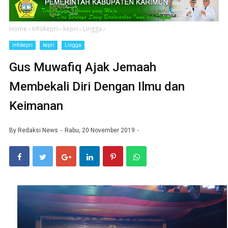
Home
›
Infokepri
›
kepri
›
Lingga
›
Infokepri
kepri
Lingga
Gus Muwafiq Ajak Jemaah
Membekali Diri Dengan Ilmu dan
Keimanan
By
Redaksi News
Rabu, 20 November 2019