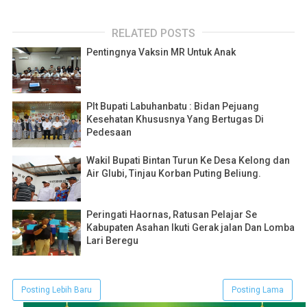
RELATED POSTS
Pentingnya Vaksin MR Untuk Anak
Plt Bupati Labuhanbatu : Bidan Pejuang
Kesehatan Khususnya Yang Bertugas Di
Pedesaan
Wakil Bupati Bintan Turun Ke Desa Kelong dan
Air Glubi, Tinjau Korban Puting Beliung.
Peringati Haornas, Ratusan Pelajar Se
Kabupaten Asahan Ikuti Gerak jalan Dan Lomba
Lari Beregu
Posting Lebih Baru
Posting Lama