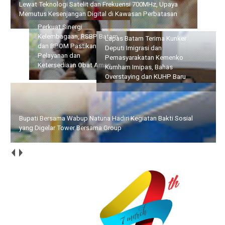
Kesenjangan Digital di Kawasan Perbatasan
Perkuat Sinergi
Lapas Batam Terima Kunker
Kelembagaan, RSBP Batam
Deputi Imigrasi dan
dan BPOM Pastikan
Pemasyarakatan Kemenko
Pelayanan dan
Kumham Imipas, Bahas
Ketersediaan Obat Aman
Overstaying dan KUHP Baru
Bupati Bersama Wabup Natuna Hadiri Kegiatan Bakti Sosial
yang Digelar Tower Bersama Group