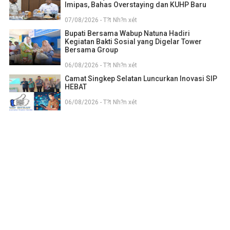
Imipas, Bahas Overstaying dan KUHP Baru
07/08/2026 - T?t Nh?n xét
Bupati Bersama Wabup Natuna Hadiri
Kegiatan Bakti Sosial yang Digelar Tower
Bersama Group
06/08/2026 - T?t Nh?n xét
Camat Singkep Selatan Luncurkan Inovasi SIP
HEBAT
06/08/2026 - T?t Nh?n xét