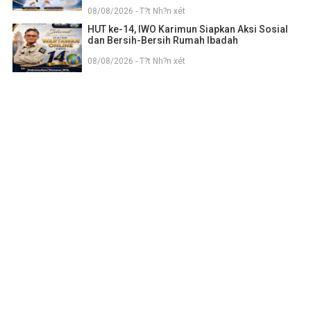
08/08/2026 - T?t Nh?n xét
HUT ke-14, IWO Karimun Siapkan Aksi Sosial
dan Bersih-Bersih Rumah Ibadah
08/08/2026 - T?t Nh?n xét