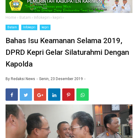
Home
›
Batam
›
Infokepri
›
kepri
›
Batam
Infokepri
kepri
Bahas Isu Keamanan Selama 2019,
DPRD Kepri Gelar Silaturahmi Dengan
Kapolda
By
Redaksi News
Senin, 23 Desember 2019