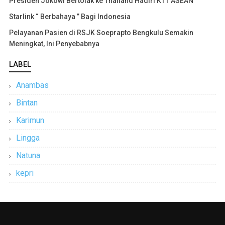
Presiden Jokowi Bertolak ke Thailand Hadiri KTT ASEAN
Starlink “ Berbahaya ” Bagi Indonesia
Pelayanan Pasien di RSJK Soeprapto Bengkulu Semakin
Meningkat, Ini Penyebabnya
LABEL
Anambas
Bintan
Karimun
Lingga
Natuna
kepri