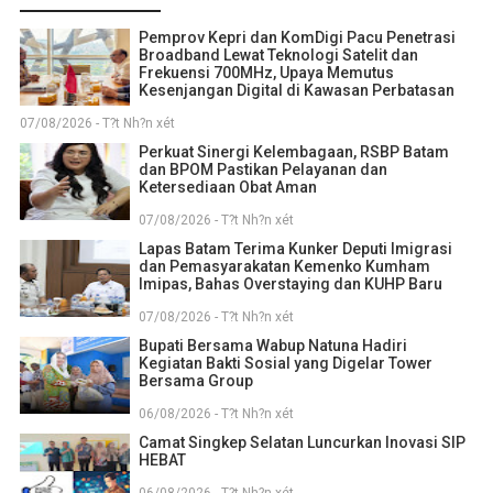
Pemprov Kepri dan KomDigi Pacu Penetrasi
Broadband Lewat Teknologi Satelit dan
Frekuensi 700MHz, Upaya Memutus
Kesenjangan Digital di Kawasan Perbatasan
07/08/2026 - T?t Nh?n xét
Perkuat Sinergi Kelembagaan, RSBP Batam
dan BPOM Pastikan Pelayanan dan
Ketersediaan Obat Aman
07/08/2026 - T?t Nh?n xét
Lapas Batam Terima Kunker Deputi Imigrasi
dan Pemasyarakatan Kemenko Kumham
Imipas, Bahas Overstaying dan KUHP Baru
07/08/2026 - T?t Nh?n xét
Bupati Bersama Wabup Natuna Hadiri
Kegiatan Bakti Sosial yang Digelar Tower
Bersama Group
06/08/2026 - T?t Nh?n xét
Camat Singkep Selatan Luncurkan Inovasi SIP
HEBAT
06/08/2026 - T?t Nh?n xét