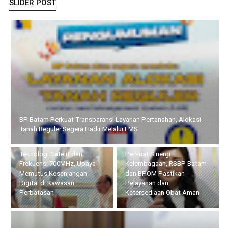
SLIDER POST
Pemprov Kepri dan KomDigi Pacu Penetrasi Broadband Lewat
Teknologi Satelit dan Frekuensi 700MHz, Upaya Memutus
Kesenjangan Digital di Kawasan Perbatasan
Perkuat Sinergi
Lapas Batam Terima Kunker
Kelembagaan, RSBP Batam
Deputi Imigrasi dan
dan BPOM Pastikan
Pemasyarakatan Kemenko
Pelayanan dan
Kumham Imipas, Bahas
Ketersediaan Obat Aman
Overstaying dan KUHP Baru