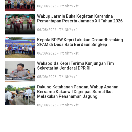
06/08/2026 - T?t Nh?n xét
Wabup Jarmin Buka Kegiatan Karantina
Pemantapan Peserta Jamnas XII Tahun 2026
06/08/2026 - T?t Nh?n xét
Kepala BPPW Kepri Lakukan Groundbreaking
SPAM di Desa Batu Berdaun Singkep
06/08/2026 - T?t Nh?n xét
Wakapolda Kepri Terima Kunjungan Tim
Sekretariat Jenderal DPR RI
05/08/2026 - T?t Nh?n xét
Dukung Ketahanan Pangan, Wabup Asahan
Bersama Kakanwil Ditjenpas Sumut Ikut
Melakukan Penanaman Jagung
05/08/2026 - T?t Nh?n xét