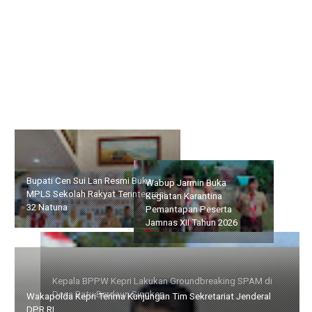
Bupati Cen Sui Lan Resmi Buka MPLS Sekolah Rakyat
Terintegrasi 32 Natuna
Wabup Jarmin Buka
Kepala BPPW Kepri
Kegiatan Karantina
Lakukan Groundbreaking
Pemantapan Peserta
SPAM di Desa Batu
Jamnas XII Tahun 2026
Berdaun Singkep
Wakapolda Kepri Terima Kunjungan Tim Sekretariat Jenderal
DPR RI