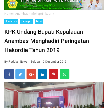
Home
›
Anambas
›
Infokepri
›
kepri
›
Anambas
Infokepri
kepri
KPK Undang Bupati Kepulauan
Anambas Menghadiri Peringatan
Hakordia Tahun 2019
By
Redaksi News
Selasa, 10 Desember 2019