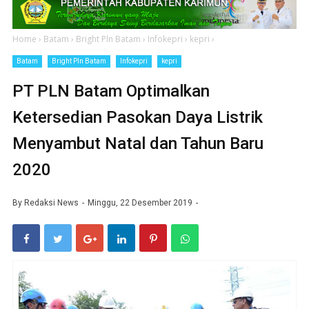
Home
›
Batam
›
Bright Pln Batam
›
Infokepri
›
kepri
›
Batam
Bright Pln Batam
Infokepri
kepri
PT PLN Batam Optimalkan
Ketersedian Pasokan Daya Listrik
Menyambut Natal dan Tahun Baru
2020
By
Redaksi News
Minggu, 22 Desember 2019