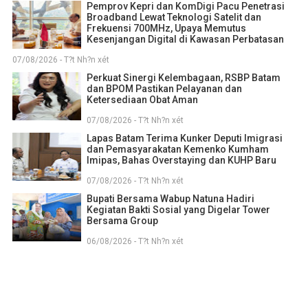
Pemprov Kepri dan KomDigi Pacu Penetrasi
Broadband Lewat Teknologi Satelit dan
Frekuensi 700MHz, Upaya Memutus
Kesenjangan Digital di Kawasan Perbatasan
07/08/2026 - T?t Nh?n xét
Perkuat Sinergi Kelembagaan, RSBP Batam
dan BPOM Pastikan Pelayanan dan
Ketersediaan Obat Aman
07/08/2026 - T?t Nh?n xét
Lapas Batam Terima Kunker Deputi Imigrasi
dan Pemasyarakatan Kemenko Kumham
Imipas, Bahas Overstaying dan KUHP Baru
07/08/2026 - T?t Nh?n xét
Bupati Bersama Wabup Natuna Hadiri
Kegiatan Bakti Sosial yang Digelar Tower
Bersama Group
06/08/2026 - T?t Nh?n xét