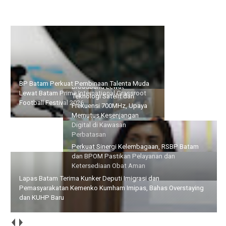
BP Batam Perkuat Pembinaan Talenta Muda Lewat Batam
Pemprov Kepri dan
Prime International Grassroot Football Festival 2026
KomDigi Pacu Penetrasi
Broadband Lewat
Teknologi Satelit dan
Perkuat Sinergi
Frekuensi 700MHz, Upaya
Kelembagaan, RSBP Batam
Memutus Kesenjangan
dan BPOM Pastikan
Digital di Kawasan
Pelayanan dan
Perbatasan
Ketersediaan Obat Aman
Lapas Batam Terima Kunker Deputi Imigrasi dan
Pemasyarakatan Kemenko Kumham Imipas, Bahas Overstaying
dan KUHP Baru