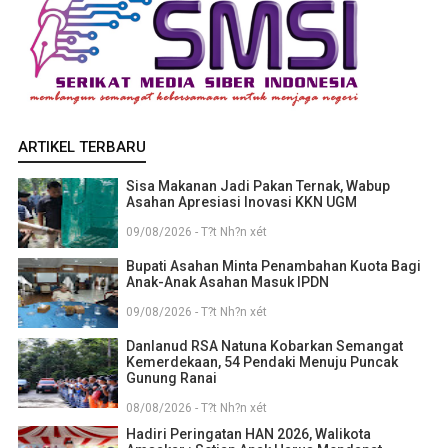
ARTIKEL TERBARU
Sisa Makanan Jadi Pakan Ternak, Wabup
Asahan Apresiasi Inovasi KKN UGM
09/08/2026 - T?t Nh?n xét
Bupati Asahan Minta Penambahan Kuota Bagi
Anak-Anak Asahan Masuk IPDN
09/08/2026 - T?t Nh?n xét
Danlanud RSA Natuna Kobarkan Semangat
Kemerdekaan, 54 Pendaki Menuju Puncak
Gunung Ranai
08/08/2026 - T?t Nh?n xét
Hadiri Peringatan HAN 2026, Walikota