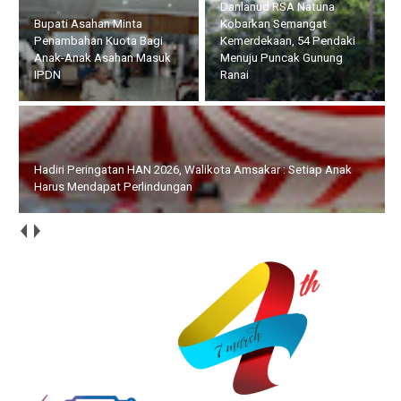
Danlanud RSA Natuna
Bupati Asahan Minta
Kobarkan Semangat
Penambahan Kuota Bagi
Kemerdekaan, 54 Pendaki
Anak-Anak Asahan Masuk
Menuju Puncak Gunung
IPDN
Ranai
Hadiri Peringatan HAN 2026, Walikota Amsakar : Setiap Anak
Harus Mendapat Perlindungan