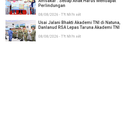
Amsakar : Setiap Anak Harus Mendapat
Perlindungan
08/08/2026 - T?t Nh?n xét
Usai Jalani Bhakti Akademi TNI di Natuna,
Danlanud RSA Lepas Taruna Akademi TNI
08/08/2026 - T?t Nh?n xét