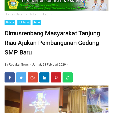
Home
›
Batam
›
Infokepri
›
kepri
›
Batam
Infokepri
kepri
Dimusrenbang Masyarakat Tanjung
Riau Ajukan Pembangunan Gedung
SMP Baru
By
Redaksi News
Jumat, 28 Februari 2020