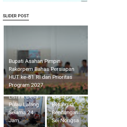
SLIDER POST
Camat
Perkuat
Singkep
Ketahanan
Selatan
Air Baku, BP
Bupati Asahan Pimpin
Minta ULP
Batam
Rakorpem Bahas Persiapan
Dabo
Gandeng Mc
HUT ke-81 RI dan Prioritas
Singkep
Dermott
Program 2027
Mengaliri
Tanam 400
Listtrik Desa
Bambu
Pulau Lalang
Betung di
Selama 24
Bendungan
Jam
Sei Nongsa