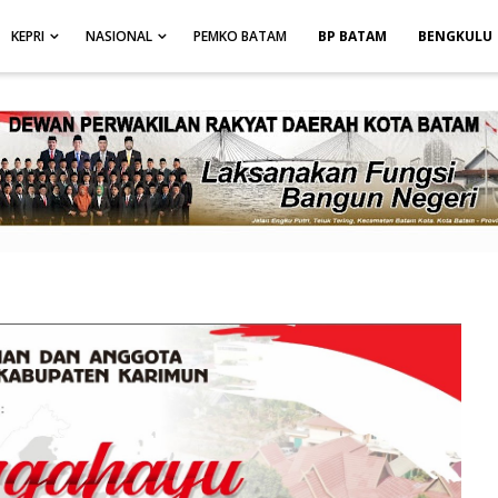
height: auto; }
-->
KEPRI
NASIONAL
PEMKO BATAM
BP BATAM
BENGKULU