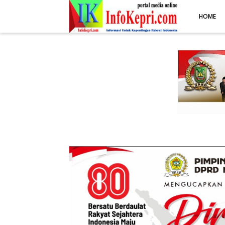
.post-body img { display: block; margin: 0 auto; max-width: 100%; 
HOME