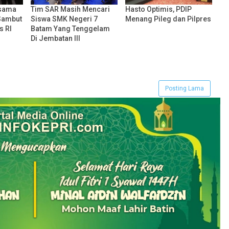
rsama
Tim SAR Masih Mencari
Hasto Optimis, PDIP
Sambut
Siswa SMK Negeri 7
Menang Pileg dan Pilpres
s RI
Batam Yang Tenggelam
Di Jembatan III
Posting Lama