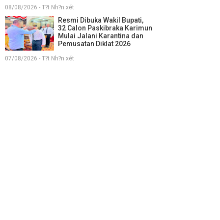
08/08/2026 - T?t Nh?n xét
Resmi Dibuka Wakil Bupati,
32 Calon Paskibraka Karimun
Mulai Jalani Karantina dan
Pemusatan Diklat 2026
07/08/2026 - T?t Nh?n xét