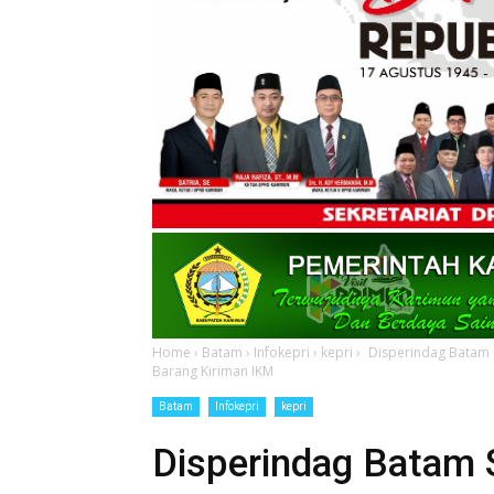
Home
›
Batam
›
Infokepri
›
kepri
›
Disperindag Batam S
Barang Kiriman IKM
Batam
Infokepri
kepri
Disperindag Batam 