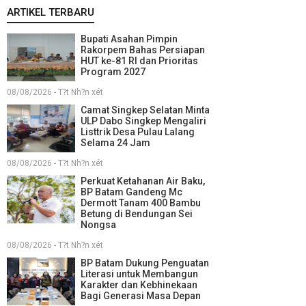
ARTIKEL TERBARU
Bupati Asahan Pimpin
Rakorpem Bahas Persiapan
HUT ke-81 RI dan Prioritas
Program 2027
08/08/2026 - T?t Nh?n xét
Camat Singkep Selatan Minta
ULP Dabo Singkep Mengaliri
Listtrik Desa Pulau Lalang
Selama 24 Jam
08/08/2026 - T?t Nh?n xét
Perkuat Ketahanan Air Baku,
BP Batam Gandeng Mc
Dermott Tanam 400 Bambu
Betung di Bendungan Sei
Nongsa
08/08/2026 - T?t Nh?n xét
BP Batam Dukung Penguatan
Literasi untuk Membangun
Karakter dan Kebhinekaan
Bagi Generasi Masa Depan