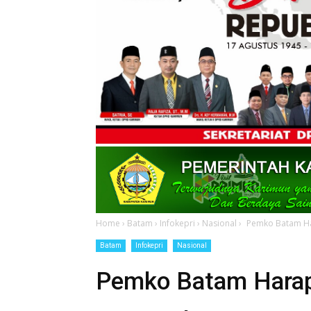
Home
›
Batam
›
Infokepri
›
Nasional
›
Pemko Batam Ha
Batam
Infokepri
Nasional
Pemko Batam Harap