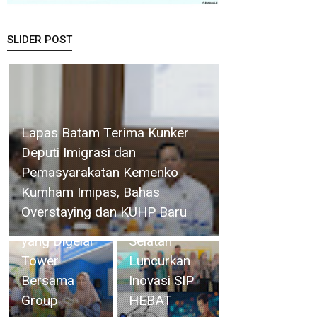
SLIDER POST
Bupati
Bersama
Lapas Batam Terima Kunker
Wabup
Deputi Imigrasi dan
Natuna
Pemasyarakatan Kemenko
Hadiri
Kumham Imipas, Bahas
Kegiatan
Camat
Overstaying dan KUHP Baru
Bakti Sosial
Singkep
yang Digelar
Selatan
Tower
Luncurkan
Bersama
Inovasi SIP
Group
HEBAT