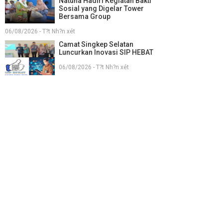
Natuna Hadiri Kegiatan Bakti
Sosial yang Digelar Tower
Bersama Group
06/08/2026 - T?t Nh?n xét
Camat Singkep Selatan
Luncurkan Inovasi SIP HEBAT
06/08/2026 - T?t Nh?n xét