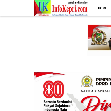
.post-body img { display: block; margin: 0 auto; max-width: 100%; 
HOME