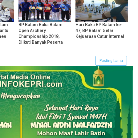
atam
BP Batam Buka Batam
Hari Bakti BP Batam ke-
antu
Open Archery
47, BP Batam Gelar
men
Championship 2018,
Kejuaraan Catur Internal
Diikuti Banyak Peserta
Posting Lama