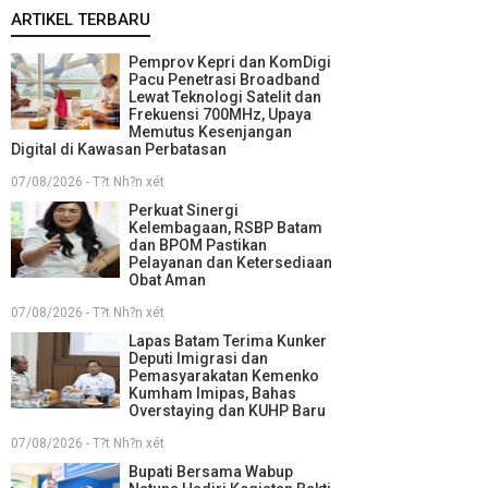
ARTIKEL TERBARU
Pemprov Kepri dan KomDigi
Pacu Penetrasi Broadband
Lewat Teknologi Satelit dan
Frekuensi 700MHz, Upaya
Memutus Kesenjangan
Digital di Kawasan Perbatasan
07/08/2026 - T?t Nh?n xét
Perkuat Sinergi
Kelembagaan, RSBP Batam
dan BPOM Pastikan
Pelayanan dan Ketersediaan
Obat Aman
07/08/2026 - T?t Nh?n xét
Lapas Batam Terima Kunker
Deputi Imigrasi dan
Pemasyarakatan Kemenko
Kumham Imipas, Bahas
Overstaying dan KUHP Baru
07/08/2026 - T?t Nh?n xét
Bupati Bersama Wabup