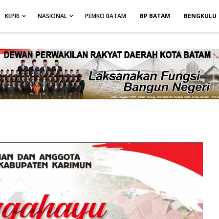
height: auto; }
-->
KEPRI
NASIONAL
PEMKO BATAM
BP BATAM
BENGKULU