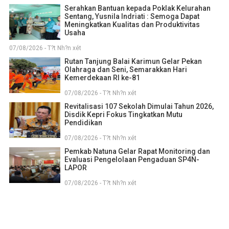
Serahkan Bantuan kepada Poklak Kelurahan
Sentang, Yusnila Indriati : Semoga Dapat
Meningkatkan Kualitas dan Produktivitas
Usaha
07/08/2026 - T?t Nh?n xét
Rutan Tanjung Balai Karimun Gelar Pekan
Olahraga dan Seni, Semarakkan Hari
Kemerdekaan RI ke-81
07/08/2026 - T?t Nh?n xét
Revitalisasi 107 Sekolah Dimulai Tahun 2026,
Disdik Kepri Fokus Tingkatkan Mutu
Pendidikan
07/08/2026 - T?t Nh?n xét
Pemkab Natuna Gelar Rapat Monitoring dan
Evaluasi Pengelolaan Pengaduan SP4N-
LAPOR
07/08/2026 - T?t Nh?n xét