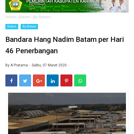
Home
›
Batam
›
Bp Batam
›
Batam
Bp Batam
Bandara Hang Nadim Batam per Hari
46 Penerbangan
By
A Pratama
Sabtu, 07 Maret 2020