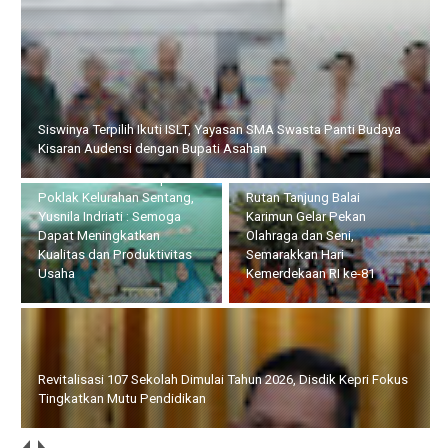
Siswinya Terpilih Ikuti ISLT, Yayasan SMA Swasta Panti Budaya
Kisaran Audensi dengan Bupati Asahan
Serahkan Bantuan kepada
Poklak Kelurahan Sentang,
Rutan Tanjung Balai
Yusnila Indriati : Semoga
Karimun Gelar Pekan
Dapat Meningkatkan
Olahraga dan Seni,
Kualitas dan Produktivitas
Semarakkan Hari
Usaha
Kemerdekaan RI ke-81
Revitalisasi 107 Sekolah Dimulai Tahun 2026, Disdik Kepri Fokus
Tingkatkan Mutu Pendidikan