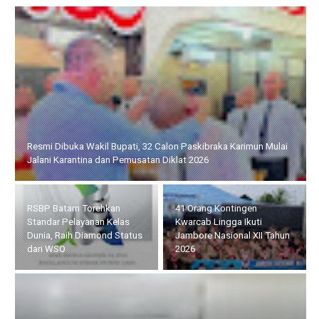
Resmi Dibuka Wakil Bupati, 32 Calon Paskibraka Karimun Mulai
Jalani Karantina dan Pemusatan Diklat 2026
RSBP Batam Torehkan
41 Orang Kontingen
Standar Pelayanan Kelas
Kwarcab Lingga Ikuti
Dunia, Raih Diamond Status
Jambore Nasional XII Tahun
dari WSO
2026