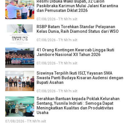
Resmi Dibuka Wakil Bupati, 32 Calon
Paskibraka Karimun Mulai Jalani Karantina
dan Pemusatan Diklat 2026
07/08/2026 - T?t Nh?n xét
RSBP Batam Torehkan Standar Pelayanan
Kelas Dunia, Raih Diamond Status dari WSO
07/08/2026 - T?t Nh?n xét
41 Orang Kontingen Kwarcab Lingga Ikuti
Jambore Nasional XII Tahun 2026
07/08/2026 - T?t Nh?n xét
Siswinya Terpilih Ikuti ISLT, Yayasan SMA
Swasta Panti Budaya Kisaran Audensi dengan
Bupati Asahan
07/08/2026 - T?t Nh?n xét
Serahkan Bantuan kepada Poklak Kelurahan
Sentang, Yusnila Indriati : Semoga Dapat
Meningkatkan Kualitas dan Produktivitas
Usaha
07/08/2026 - T?t Nh?n xét