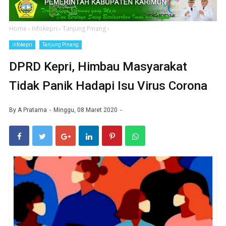
Home
›
Infokepri
›
Tanjung Pinang
›
Infokepri
Tanjung Pinang
DPRD Kepri, Himbau Masyarakat
Tidak Panik Hadapi Isu Virus Corona
By
A Pratama
Minggu, 08 Maret 2020