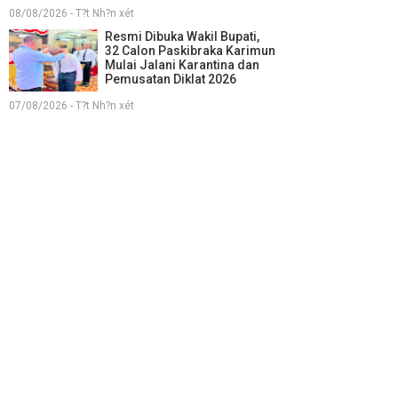
08/08/2026 - T?t Nh?n xét
Resmi Dibuka Wakil Bupati,
32 Calon Paskibraka Karimun
Mulai Jalani Karantina dan
Pemusatan Diklat 2026
07/08/2026 - T?t Nh?n xét