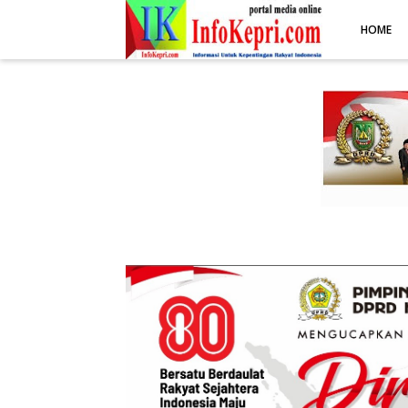
.post-body img { display: block; margin: 0 auto; max-width: 100%; 
HOME