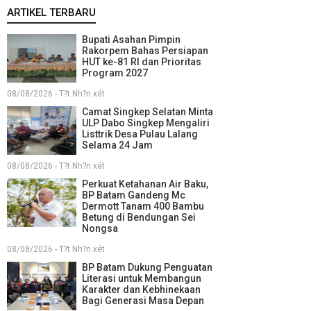
ARTIKEL TERBARU
Bupati Asahan Pimpin
Rakorpem Bahas Persiapan
HUT ke-81 RI dan Prioritas
Program 2027
08/08/2026 - T?t Nh?n xét
Camat Singkep Selatan Minta
ULP Dabo Singkep Mengaliri
Listtrik Desa Pulau Lalang
Selama 24 Jam
08/08/2026 - T?t Nh?n xét
Perkuat Ketahanan Air Baku,
BP Batam Gandeng Mc
Dermott Tanam 400 Bambu
Betung di Bendungan Sei
Nongsa
08/08/2026 - T?t Nh?n xét
BP Batam Dukung Penguatan
Literasi untuk Membangun
Karakter dan Kebhinekaan
Bagi Generasi Masa Depan