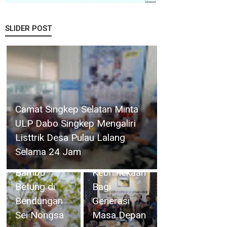
SLIDER POST
Perkuat
BP Batam
Ketahanan
Dukung
Air Baku, BP
Penguatan
Camat Singkep Selatan Minta
Batam
Literasi
ULP Dabo Singkep Mengaliri
Gandeng Mc
untuk
Listtrik Desa Pulau Lalang
Dermott
Membangun
Selama 24 Jam
Tanam 400
Karakter dan
Bambu
Kebhinekaan
Betung di
Bagi
Bendungan
Generasi
Sei Nongsa
Masa Depan