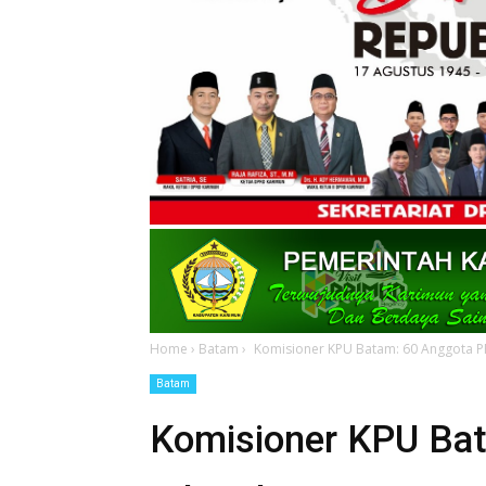
Home
›
Batam
›
Komisioner KPU Batam: 60 Anggota PP
Batam
Komisioner KPU Bat