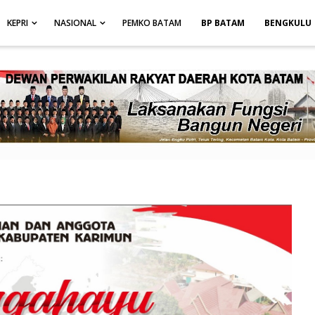
height: auto; }
-->
KEPRI
NASIONAL
PEMKO BATAM
BP BATAM
BENGKULU