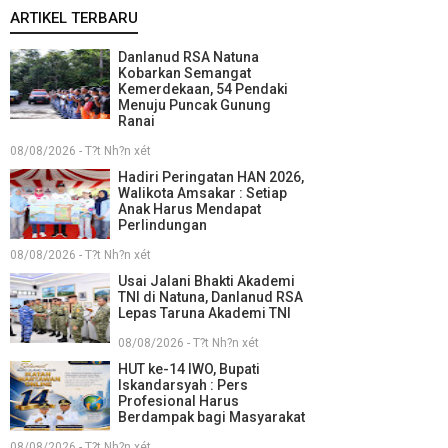
ARTIKEL TERBARU
Danlanud RSA Natuna
Kobarkan Semangat
Kemerdekaan, 54 Pendaki
Menuju Puncak Gunung
Ranai
08/08/2026 - T?t Nh?n xét
Hadiri Peringatan HAN 2026,
Walikota Amsakar : Setiap
Anak Harus Mendapat
Perlindungan
08/08/2026 - T?t Nh?n xét
Usai Jalani Bhakti Akademi
TNI di Natuna, Danlanud RSA
Lepas Taruna Akademi TNI
08/08/2026 - T?t Nh?n xét
HUT ke-14 IWO, Bupati
Iskandarsyah : Pers
Profesional Harus
Berdampak bagi Masyarakat
08/08/2026 - T?t Nh?n xét