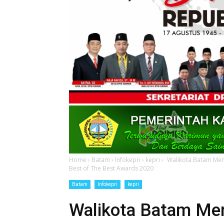
Home
›
Batam
›
Infokepri
›
kepri
›
Walikota Batam Men
Best of The Best Awards 2020
Batam
Infokepri
kepri
Walikota Batam Me