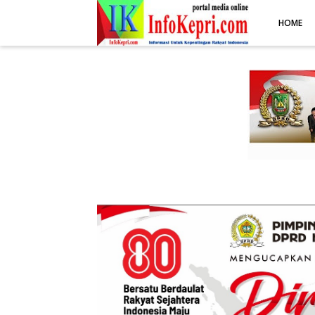
.post-body img { display: block; margin: 0 auto; max-width: 100%; 
HOME