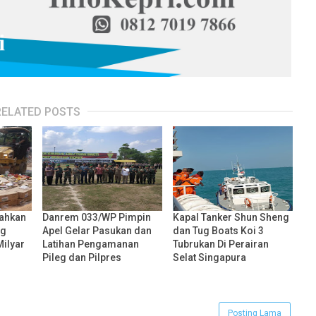
RELATED POSTS
nahkan
Danrem 033/WP Pimpin
Kapal Tanker Shun Sheng
ng
Apel Gelar Pasukan dan
dan Tug Boats Koi 3
Milyar
Latihan Pengamanan
Tubrukan Di Perairan
Pileg dan Pilpres
Selat Singapura
Posting Lama