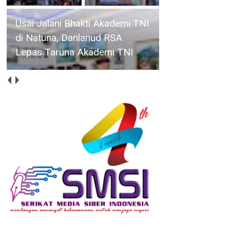
HUT ke-14 IWO, Bupati
Iskandarsyah : Pers
Profesional Harus Berdampak
bagi Masyarakat