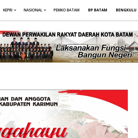
height: auto; }
-->
KEPRI
NASIONAL
PEMKO BATAM
BP BATAM
BENGKULU