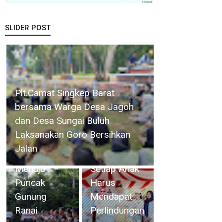
SLIDER POST
Usai Jalani
Hadiri
Bhakti
Danlanud RSA Natuna
Peringatan
Akademi
Kobarkan Semangat
HAN 2026,
TNI di
Kemerdekaan, 54 Pendaki
Walikota
Natuna,
Menuju Puncak Gunung Ranai
Amsakar :
Danlanud
Setiap Anak
RSA Lepas
Harus
Taruna
Mendapat
Akademi
Perlindungan
TNI