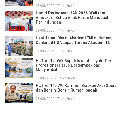
08/08/2026 - T?t Nh?n xét
Hadiri Peringatan HAN 2026, Walikota
Amsakar : Setiap Anak Harus Mendapat
Perlindungan
08/08/2026 - T?t Nh?n xét
Usai Jalani Bhakti Akademi TNI di Natuna,
Danlanud RSA Lepas Taruna Akademi TNI
08/08/2026 - T?t Nh?n xét
HUT ke-14 IWO, Bupati Iskandarsyah : Pers
Profesional Harus Berdampak bagi
Masyarakat
08/08/2026 - T?t Nh?n xét
HUT ke-14, IWO Karimun Siapkan Aksi Sosial
dan Bersih-Bersih Rumah Ibadah
08/08/2026 - T?t Nh?n xét