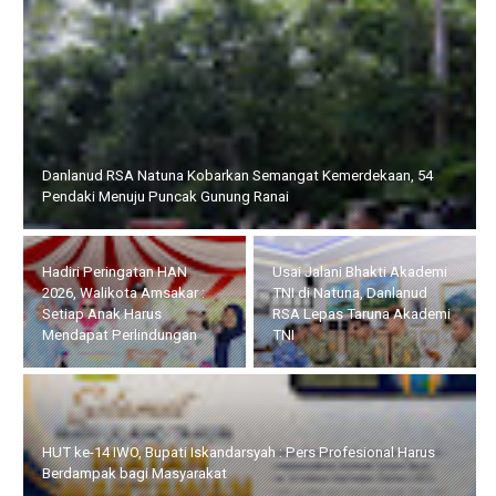
Hadiri Peringatan HAN 2026,
Usai Jalani Bhakti Akademi
Walikota Amsakar : Setiap
TNI di Natuna, Danlanud
Anak Harus Mendapat
RSA Lepas Taruna Akademi
Perlindungan
TNI
HUT ke-14 IWO, Bupati Iskandarsyah : Pers Profesional
HUT ke-14, IWO Karimun Siapkan Aksi Sosial dan Bersih-Bersih
Harus Berdampak bagi Masyarakat
Rumah Ibadah