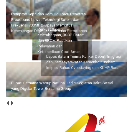
Pemprov Kepri dan KomDigi Pacu Penetrasi Broadband Lewat
Teknologi Satelit dan Frekuensi 700MHz, Upaya Memutus
Kesenjangan Digital di Kawasan Perbatasan
Perkuat Sinergi
Lapas Batam Terima Kunker
Kelembagaan, RSBP Batam
Deputi Imigrasi dan
dan BPOM Pastikan
Pemasyarakatan Kemenko
Pelayanan dan
Kumham Imipas, Bahas
Ketersediaan Obat Aman
Overstaying dan KUHP Baru
Bupati Bersama Wabup Natuna Hadiri Kegiatan Bakti Sosial
yang Digelar Tower Bersama Group