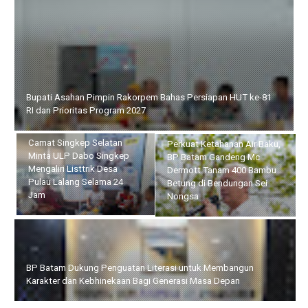
Bupati Asahan Pimpin Rakorpem Bahas Persiapan HUT ke-81 RI
dan Prioritas Program 2027
Camat Singkep Selatan
Perkuat Ketahanan Air
Minta ULP Dabo Singkep
Baku, BP Batam Gandeng
Mengaliri Listtrik Desa
Mc Dermott Tanam 400
Pulau Lalang Selama 24
Bambu Betung di
Jam
Bendungan Sei Nongsa
BP Batam Dukung Penguatan Literasi untuk Membangun
Karakter dan Kebhinekaan Bagi Generasi Masa Depan