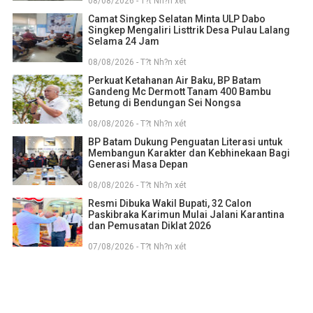
08/08/2026 - T?t Nh?n xét
Camat Singkep Selatan Minta ULP Dabo
Singkep Mengaliri Listtrik Desa Pulau Lalang
Selama 24 Jam
08/08/2026 - T?t Nh?n xét
Perkuat Ketahanan Air Baku, BP Batam
Gandeng Mc Dermott Tanam 400 Bambu
Betung di Bendungan Sei Nongsa
08/08/2026 - T?t Nh?n xét
BP Batam Dukung Penguatan Literasi untuk
Membangun Karakter dan Kebhinekaan Bagi
Generasi Masa Depan
08/08/2026 - T?t Nh?n xét
Resmi Dibuka Wakil Bupati, 32 Calon
Paskibraka Karimun Mulai Jalani Karantina
dan Pemusatan Diklat 2026
07/08/2026 - T?t Nh?n xét