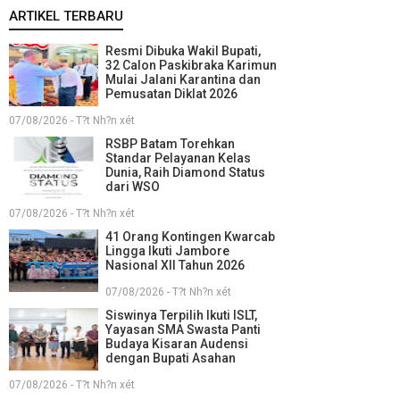
ARTIKEL TERBARU
Resmi Dibuka Wakil Bupati,
32 Calon Paskibraka Karimun
Mulai Jalani Karantina dan
Pemusatan Diklat 2026
07/08/2026 - T?t Nh?n xét
RSBP Batam Torehkan
Standar Pelayanan Kelas
Dunia, Raih Diamond Status
dari WSO
07/08/2026 - T?t Nh?n xét
41 Orang Kontingen Kwarcab
Lingga Ikuti Jambore
Nasional XII Tahun 2026
07/08/2026 - T?t Nh?n xét
Siswinya Terpilih Ikuti ISLT,
Yayasan SMA Swasta Panti
Budaya Kisaran Audensi
dengan Bupati Asahan
07/08/2026 - T?t Nh?n xét