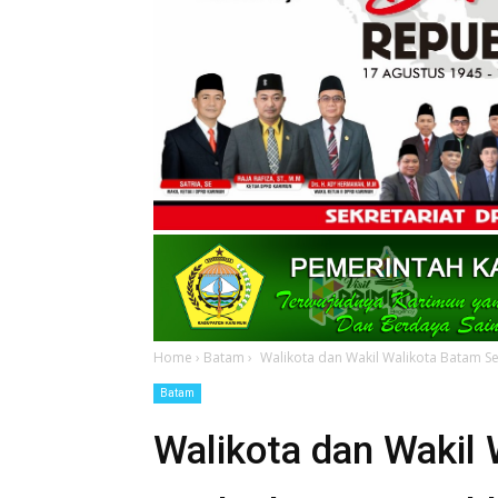
Home
›
Batam
›
Walikota dan Wakil Walikota Batam S
Batam
Walikota dan Wakil