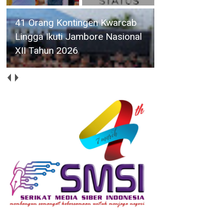
Siswinya Terpilih Ikuti ISLT,
Yayasan SMA Swasta Panti
Budaya Kisaran Audensi
dengan Bupati Asahan