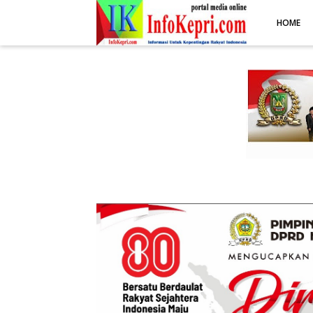
.post-body img { display: block; margin: 0 auto; max-width: 100%; 
HOME