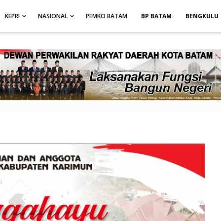
height: auto; }
-->
KEPRI
NASIONAL
PEMKO BATAM
BP BATAM
BENGKULU