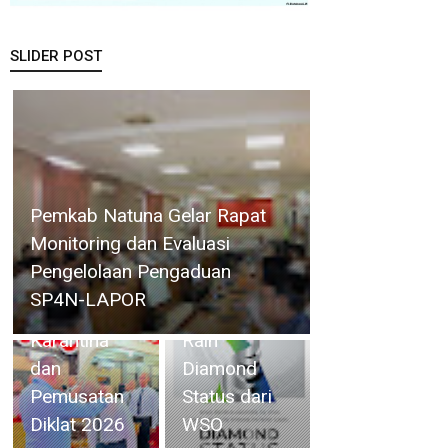
SLIDER POST
RSBP Batam
Resmi Dibuka Wakil Bupati, 32
Torehkan
Calon Paskibraka Karimun
Standar
41 Orang
Mulai Jalani Karantina dan
Pelayanan
Kontingen
Pemusatan Diklat 2026
Kelas Dunia,
Kwarcab
Raih
Lingga Ikuti
Diamond
Jambore
Status dari
Nasional XII
WSO
Tahun 2026