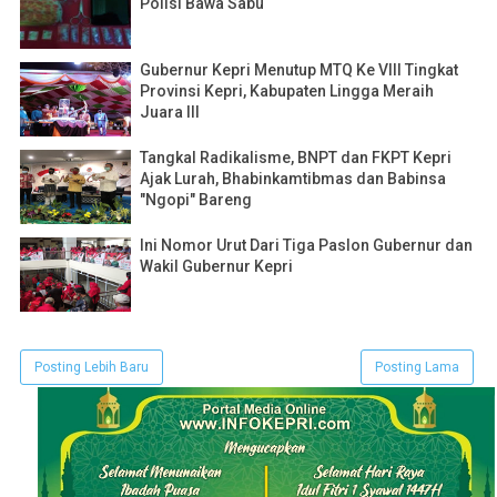
Polisi Bawa Sabu
Gubernur Kepri Menutup MTQ Ke VIII Tingkat
Provinsi Kepri, Kabupaten Lingga Meraih
Juara III
Tangkal Radikalisme, BNPT dan FKPT Kepri
Ajak Lurah, Bhabinkamtibmas dan Babinsa
"Ngopi" Bareng
Ini Nomor Urut Dari Tiga Paslon Gubernur dan
Wakil Gubernur Kepri
Posting Lebih Baru
Posting Lama