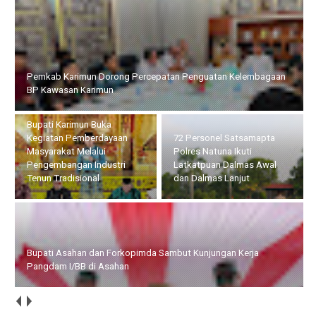
Pemkab Karimun Dorong Percepatan Penguatan Kelembagaan
BP Kawasan Karimun
Bupati Karimun Buka
Kegiatan Pemberdayaan
72 Personel Satsamapta
Masyarakat Melalui
Polres Natuna Ikuti
Pengembangan Industri
Latkatpuan Dalmas Awal
Tenun Tradisional
dan Dalmas Lanjut
Bupati Asahan dan Forkopimda Sambut Kunjungan Kerja
Pangdam I/BB di Asahan