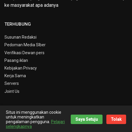
ke masyarakat apa adanya
TERHUBUNG
Susunan Redaksi
Pedoman Media SIber
Verifikasi Dewan pers
Pasang iklan
Kebijakan Privacy
Kerja Sama
Servers
Joint Us
Situs ini menggunakan cookie
© Copyright 2019 -
Info Kepri
untuk meningkatkan
Saya Setuju
Tolak
pengalaman pengguna.
Pelajari
Theme By
Nick Desain
selengkapnya