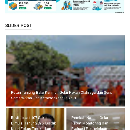
SLIDER POST
Revitalisasi 107 Sekolah Dimulai Tahun 2026, Disdik Kepri Fokus
Tingkatkan Mutu Pendidikan
BP Batam Perkuat
Pemkab Natuna Gelar
Pembinaan Talenta Muda
Rapat Monitoring dan
Lewat Batam Prime
Evaluasi Pengelolaan
International Grassroot