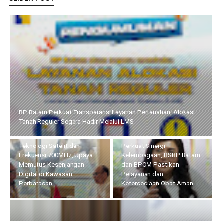
Pemprov Kepri dan KomDigi Pacu Penetrasi Broadband Lewat
Teknologi Satelit dan Frekuensi 700MHz, Upaya Memutus
Kesenjangan Digital di Kawasan Perbatasan
Perkuat Sinergi
Lapas Batam Terima Kunker
Kelembagaan, RSBP Batam
Deputi Imigrasi dan
dan BPOM Pastikan
Pemasyarakatan Kemenko
Pelayanan dan
Kumham Imipas, Bahas
Ketersediaan Obat Aman
Overstaying dan KUHP Baru