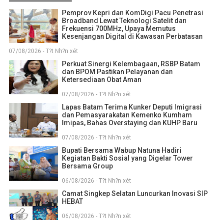
Pemprov Kepri dan KomDigi Pacu Penetrasi
Broadband Lewat Teknologi Satelit dan
Frekuensi 700MHz, Upaya Memutus
Kesenjangan Digital di Kawasan Perbatasan
07/08/2026 - T?t Nh?n xét
Perkuat Sinergi Kelembagaan, RSBP Batam
dan BPOM Pastikan Pelayanan dan
Ketersediaan Obat Aman
07/08/2026 - T?t Nh?n xét
Lapas Batam Terima Kunker Deputi Imigrasi
dan Pemasyarakatan Kemenko Kumham
Imipas, Bahas Overstaying dan KUHP Baru
07/08/2026 - T?t Nh?n xét
Bupati Bersama Wabup Natuna Hadiri
Kegiatan Bakti Sosial yang Digelar Tower
Bersama Group
06/08/2026 - T?t Nh?n xét
Camat Singkep Selatan Luncurkan Inovasi SIP
HEBAT
06/08/2026 - T?t Nh?n xét