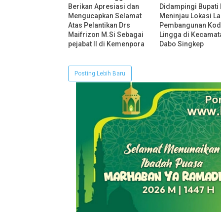
Berikan Apresiasi dan
Didampingi Bupati
Mengucapkan Selamat
Meninjau Lokasi L
Atas Pelantikan Drs
Pembangunan Ko
Maifrizon M.Si Sebagai
Lingga di Kecamat
pejabat II di Kemenpora
Dabo Singkep
Posting Lebih Baru