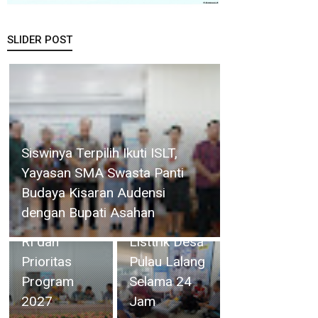
SLIDER POST
Camat
Perkuat
Singkep
Ketahanan
Selatan
Air Baku, BP
Bupati Asahan Pimpin
Minta ULP
Batam
Rakorpem Bahas Persiapan
Dabo
Gandeng Mc
HUT ke-81 RI dan Prioritas
Singkep
Dermott
Program 2027
Mengaliri
Tanam 400
Listtrik Desa
Bambu
Pulau Lalang
Betung di
Selama 24
Bendungan
Jam
Sei Nongsa