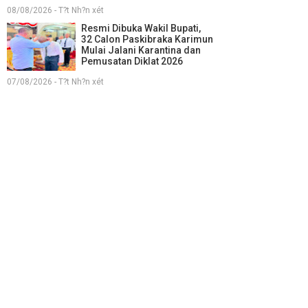
08/08/2026 - T?t Nh?n xét
Resmi Dibuka Wakil Bupati,
32 Calon Paskibraka Karimun
Mulai Jalani Karantina dan
Pemusatan Diklat 2026
07/08/2026 - T?t Nh?n xét