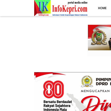
.post-body img { display: block; margin: 0 auto; max-width: 100%; 
HOME