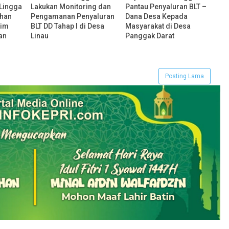
 Lingga
Lakukan Monitoring dan
Pantau Penyaluran BLT –
ahan
Pengamanan Penyaluran
Dana Desa Kepada
dim
BLT DD Tahap I di Desa
Masyarakat di Desa
an
Linau
Panggak Darat
Posting Lama