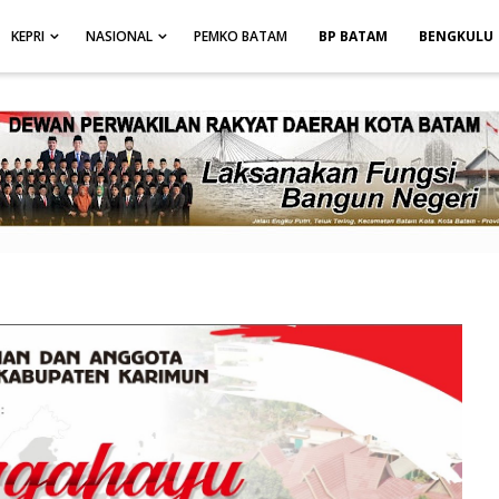
height: auto; }
-->
KEPRI
NASIONAL
PEMKO BATAM
BP BATAM
BENGKULU