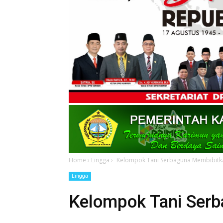
Home
›
Lingga
›
Kelompok Tani Serbaguna Membibitk
Lingga
Kelompok Tani Ser