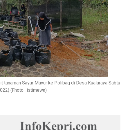
 tanaman Sayur Mayur ke Polibag di Desa Kualaraya Sabtu
022) (Fhoto : istimewa)