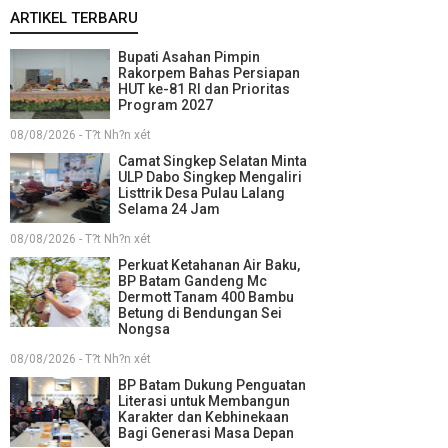
ARTIKEL TERBARU
Bupati Asahan Pimpin
Rakorpem Bahas Persiapan
HUT ke-81 RI dan Prioritas
Program 2027
08/08/2026 - T?t Nh?n xét
Camat Singkep Selatan Minta
ULP Dabo Singkep Mengaliri
Listtrik Desa Pulau Lalang
Selama 24 Jam
08/08/2026 - T?t Nh?n xét
Perkuat Ketahanan Air Baku,
BP Batam Gandeng Mc
Dermott Tanam 400 Bambu
Betung di Bendungan Sei
Nongsa
08/08/2026 - T?t Nh?n xét
BP Batam Dukung Penguatan
Literasi untuk Membangun
Karakter dan Kebhinekaan
Bagi Generasi Masa Depan