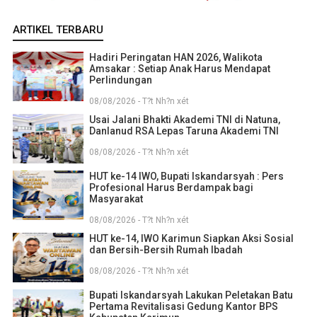
ARTIKEL TERBARU
Hadiri Peringatan HAN 2026, Walikota
Amsakar : Setiap Anak Harus Mendapat
Perlindungan
08/08/2026 - T?t Nh?n xét
Usai Jalani Bhakti Akademi TNI di Natuna,
Danlanud RSA Lepas Taruna Akademi TNI
08/08/2026 - T?t Nh?n xét
HUT ke-14 IWO, Bupati Iskandarsyah : Pers
Profesional Harus Berdampak bagi
Masyarakat
08/08/2026 - T?t Nh?n xét
HUT ke-14, IWO Karimun Siapkan Aksi Sosial
dan Bersih-Bersih Rumah Ibadah
08/08/2026 - T?t Nh?n xét
Bupati Iskandarsyah Lakukan Peletakan Batu
Pertama Revitalisasi Gedung Kantor BPS