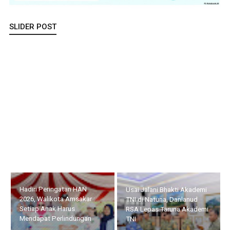
SLIDER POST
Hadiri Peringatan HAN 2026, Walikota Amsakar : Setiap Anak
Harus Mendapat Perlindungan
HUT ke-14 IWO, Bupati
Usai Jalani Bhakti Akademi
Iskandarsyah : Pers
TNI di Natuna, Danlanud
Profesional Harus
RSA Lepas Taruna Akademi
Berdampak bagi
TNI
Masyarakat