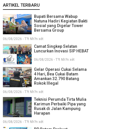
ARTIKEL TERBARU
Bupati Bersama Wabup
Natuna Hadiri Kegiatan Bakti
Sosial yang Digelar Tower
Bersama Group
06/08/2026 - T?t Nh?n xét
Camat Singkep Selatan
Luncurkan Inovasi SIP HEBAT
06/08/2026 - T?t Nh?n xét
Gelar Operasi Cukai Selama
4 Hari, Bea Cukai Batam
Amankan 32.790 Batang
Rokok Illegal
06/08/2026 - T?t Nh?n xét
Teknisi Perumda Tirta Mulia
Karimun Perbaiki Pipa yang
Rusak di Jalan Kampung
Harapan
06/08/2026 - T?t Nh?n xét