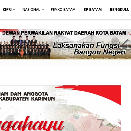
height: auto; }
-->
KEPRI
NASIONAL
PEMKO BATAM
BP BATAM
BENGKULU