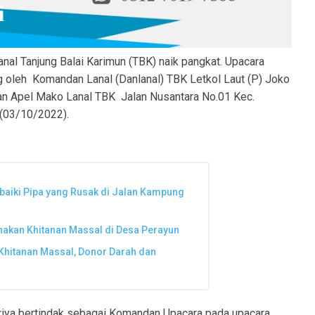
nal Tanjung Balai Karimun (TBK) naik pangkat. Upacara
g oleh Komandan Lanal (Danlanal) TBK Letkol Laut (P) Joko
gan Apel Mako Lanal TBK Jalan Nusantara No.01 Kec.
 (03/10/2022).
rbaiki Pipa yang Rusak di Jalan Kampung
anakan Khitanan Massal di Desa Perayun
 Khitanan Massal, Donor Darah dan
riya bertindak sebagai Komandan Upacara pada upacara