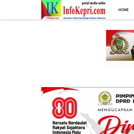
.post-body img { display: block; margin: 0 auto; max-width: 100%; 
HOME