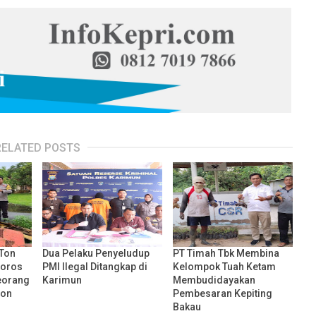
RELATED POSTS
 Ton
Dua Pelaku Penyeludup
PT Timah Tbk Membina
Poros
PMI Ilegal Ditangkap di
Kelompok Tuah Ketam
Seorang
Karimun
Membudidayakan
ron
Pembesaran Kepiting
Bakau