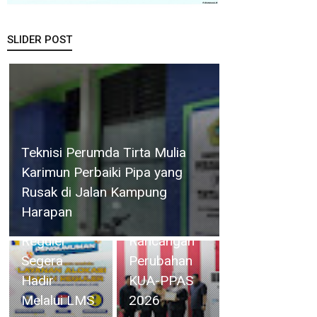
SLIDER POST
BP Batam
Perkuat
Transparansi
Teknisi Perumda Tirta Mulia
Layanan
Rapat
Karimun Perbaiki Pipa yang
Pertanahan,
Paripurna,
Rusak di Jalan Kampung
Alokasi
Wabup Deby
Harapan
Tanah
Sampaikan
Reguler
Rancangan
Segera
Perubahan
Hadir
KUA-PPAS
Melalui LMS
2026