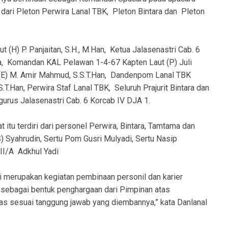
 dari Pleton Perwira Lanal TBK, Pleton Bintara dan Pleton
t (H) P. Panjaitan, S.H., M.Han, Ketua Jalasenastri Cab. 6
a, Komandan KAL Pelawan 1-4-67 Kapten Laut (P) Juli
 (E) M. Amir Mahmud, S.S.T.Han, Dandenpom Lanal TBK
T.Han, Perwira Staf Lanal TBK, Seluruh Prajurit Bintara dan
rus Jalasenastri Cab. 6 Korcab IV DJA 1.
itu terdiri dari personel Perwira, Bintara, Tamtama dan
) Syahrudin, Sertu Pom Gusri Mulyadi, Sertu Nasip
II/A Adkhul Yadi
ni merupakan kegiatan pembinaan personil dan karier
 sebagai bentuk penghargaan dari Pimpinan atas
as sesuai tanggung jawab yang diembannya,” kata Danlanal