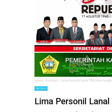
Home
›
Karimun
›
Lima Personil Lanal TBK Naik Pangka
Karimun
Lima Personil Lanal