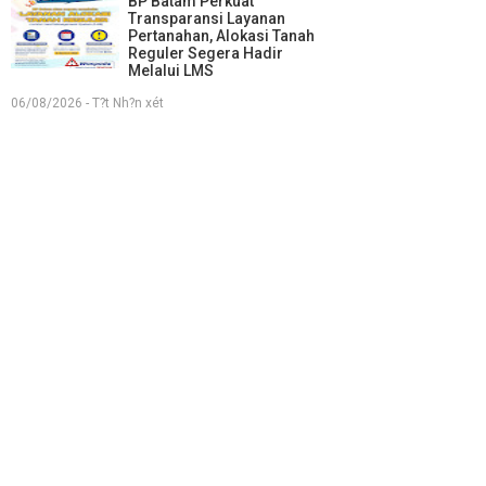
BP Batam Perkuat
Transparansi Layanan
Pertanahan, Alokasi Tanah
Reguler Segera Hadir
Melalui LMS
06/08/2026 - T?t Nh?n xét