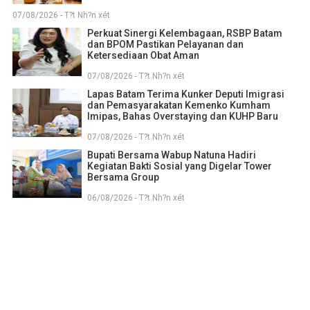
07/08/2026 - T?t Nh?n xét
Perkuat Sinergi Kelembagaan, RSBP Batam
dan BPOM Pastikan Pelayanan dan
Ketersediaan Obat Aman
07/08/2026 - T?t Nh?n xét
Lapas Batam Terima Kunker Deputi Imigrasi
dan Pemasyarakatan Kemenko Kumham
Imipas, Bahas Overstaying dan KUHP Baru
07/08/2026 - T?t Nh?n xét
Bupati Bersama Wabup Natuna Hadiri
Kegiatan Bakti Sosial yang Digelar Tower
Bersama Group
06/08/2026 - T?t Nh?n xét