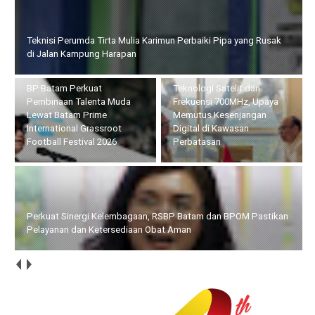
BP Batam Perkuat Pembinaan Talenta Muda Lewat Batam
Pemprov Kepri dan
Prime International Grassroot Football Festival 2026
KomDigi Pacu Penetrasi
Broadband Lewat
Teknologi Satelit dan
Perkuat Sinergi
Frekuensi 700MHz, Upaya
Kelembagaan, RSBP Batam
Memutus Kesenjangan
dan BPOM Pastikan
Digital di Kawasan
Pelayanan dan
Perbatasan
Ketersediaan Obat Aman
Lapas Batam Terima Kunker Deputi Imigrasi dan
Pemasyarakatan Kemenko Kumham Imipas, Bahas Overstaying
dan KUHP Baru