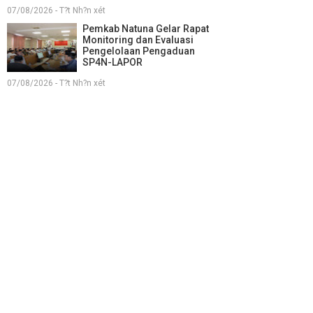
07/08/2026 - T?t Nh?n xét
Pemkab Natuna Gelar Rapat
Monitoring dan Evaluasi
Pengelolaan Pengaduan
SP4N-LAPOR
07/08/2026 - T?t Nh?n xét