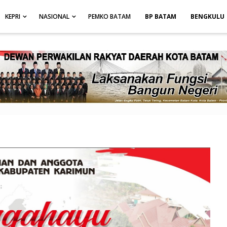
height: auto; }
-->
KEPRI
NASIONAL
PEMKO BATAM
BP BATAM
BENGKULU