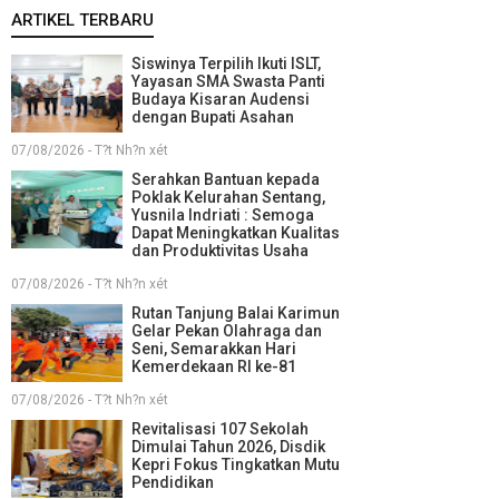
ARTIKEL TERBARU
Siswinya Terpilih Ikuti ISLT,
Yayasan SMA Swasta Panti
Budaya Kisaran Audensi
dengan Bupati Asahan
07/08/2026 - T?t Nh?n xét
Serahkan Bantuan kepada
Poklak Kelurahan Sentang,
Yusnila Indriati : Semoga
Dapat Meningkatkan Kualitas
dan Produktivitas Usaha
07/08/2026 - T?t Nh?n xét
Rutan Tanjung Balai Karimun
Gelar Pekan Olahraga dan
Seni, Semarakkan Hari
Kemerdekaan RI ke-81
07/08/2026 - T?t Nh?n xét
Revitalisasi 107 Sekolah
Dimulai Tahun 2026, Disdik
Kepri Fokus Tingkatkan Mutu
Pendidikan