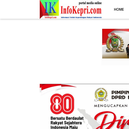
.post-body img { display: block; margin: 0 auto; max-width: 100%; 
HOME