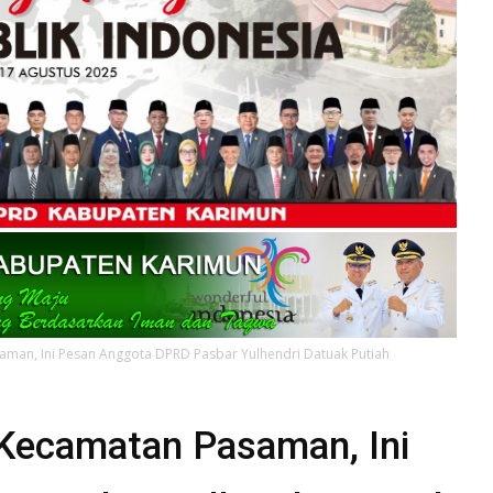
man, Ini Pesan Anggota DPRD Pasbar Yulhendri Datuak Putiah
Kecamatan Pasaman, Ini