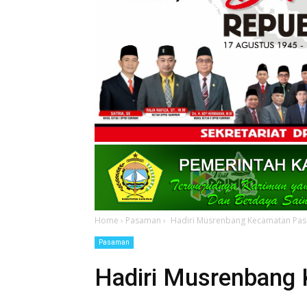
Home
›
Pasaman
›
Hadiri Musrenbang Kecamatan Pasa
Pasaman
Hadiri Musrenbang 