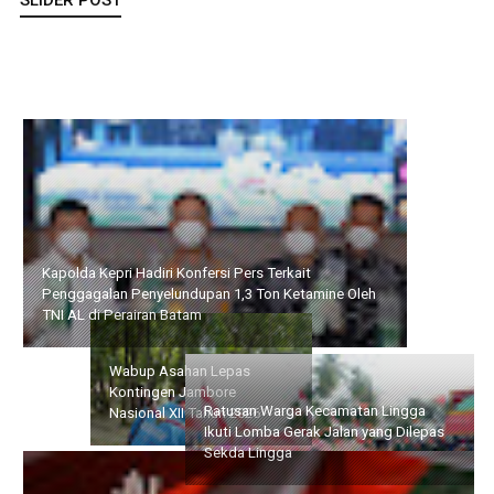
SLIDER POST
Kapolda Kepri Hadiri Konfersi Pers Terkait Penggagalan
Penyelundupan 1,3 Ton Ketamine Oleh TNI AL di Perairan Batam
Ratusan Warga Kecamatan
Wabup Asahan Lepas
Lingga Ikuti Lomba Gerak
Kontingen Jambore
Jalan yang Dilepas Sekda
Nasional XII Tahun 2026
Lingga