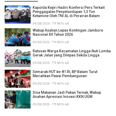
Kapolda Kepri Hadiri Konfersi Pers Terkait
Penggagalan Penyelundupan 1,3 Ton
Ketamine Oleh TNI AL di Perairan Batam
09/08/2026 - T?t Nh?n xét
Wabup Asahan Lepas Kontingen Jambore
Nasional XII Tahun 2026
09/08/2026 - T?t Nh?n xét
Ratusan Warga Kecamatan Lingga Ikuti Lomba
Gerak Jalan yang Dilepas Sekda Lingga
09/08/2026 - T?t Nh?n xét
Semarak HUT ke-81 RI, BP Batam Turut
Meriahkan Pawai Pembangunan
09/08/2026 - T?t Nh?n xét
Sisa Makanan Jadi Pakan Ternak, Wabup
Asahan Apresiasi Inovasi KKN UGM
09/08/2026 - T?t Nh?n xét