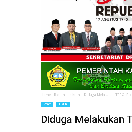
Home
›
Batam
›
Hukrim
›
Diduga Melakukan TPPO, Pol
Batam
Hukrim
Diduga Melakukan T