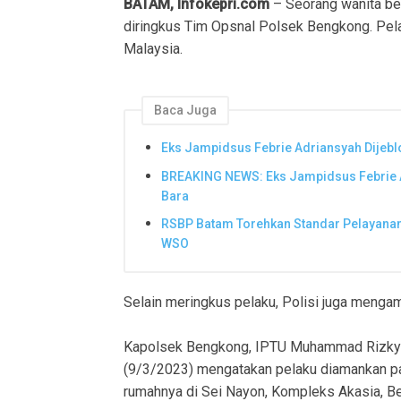
BATAM, Infokepri.com
– Seorang wanita be
diringkus Tim Opsnal Polsek Bengkong. Pela
Malaysia.
Baca Juga
Eks Jampidsus Febrie Adriansyah Dijebl
BREAKING NEWS: Eks Jampidsus Febrie 
Bara
RSBP Batam Torehkan Standar Pelayanan 
WSO
Selain meringkus pelaku, Polisi juga mengam
Kapolsek Bengkong, IPTU Muhammad Rizky 
(9/3/2023) mengatakan pelaku diamankan pad
rumahnya di Sei Nayon, Kompleks Akasia, B