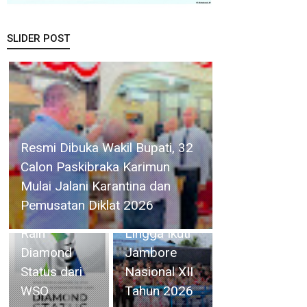
SLIDER POST
RSBP Batam Torehkan
41 Orang
Standar Pelayanan
Kontingen
Kelas Dunia, Raih
Kwarcab
Diamond Status dari
Siswinya Terpilih
Lingga Ikuti
WSO
Ikuti ISLT, Yayasan
Jambore
SMA Swasta Panti
Nasional XII
Budaya Kisaran
Tahun 2026
Serahkan Bantuan kepada
Audensi dengan