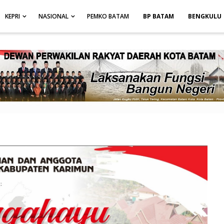
height: auto; }
-->
KEPRI
NASIONAL
PEMKO BATAM
BP BATAM
BENGKULU