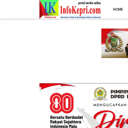
.post-body img { display: block; margin: 0 auto; max-width: 100%; 
HOME