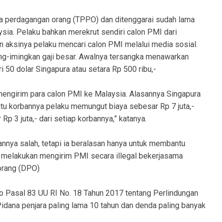
na perdagangan orang (TPPO) dan ditenggarai sudah lama
ysia. Pelaku bahkan merekrut sendiri calon PMI dari
n aksinya pelaku mencari calon PMI melalui media sosial.
g-imingkan gaji besar. Awalnya tersangka menawarkan
i 50 dolar Singapura atau setara Rp 500 ribu,-
u mengirim para calon PMI ke Malaysia. Alasannya Singapura
tu korbannya pelaku memungut biaya sebesar Rp 7 juta,-
 3 juta,- dari setiap korbannya,” katanya.
nya salah, tetapi ia beralasan hanya untuk membantu
 melakukan mengirim PMI secara illegal bekerjasama
orang (DPO)
Jo Pasal 83 UU RI No. 18 Tahun 2017 tentang Perlindungan
dana penjara paling lama 10 tahun dan denda paling banyak