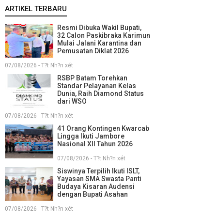
ARTIKEL TERBARU
Resmi Dibuka Wakil Bupati,
32 Calon Paskibraka Karimun
Mulai Jalani Karantina dan
Pemusatan Diklat 2026
07/08/2026 - T?t Nh?n xét
RSBP Batam Torehkan
Standar Pelayanan Kelas
Dunia, Raih Diamond Status
dari WSO
07/08/2026 - T?t Nh?n xét
41 Orang Kontingen Kwarcab
Lingga Ikuti Jambore
Nasional XII Tahun 2026
07/08/2026 - T?t Nh?n xét
Siswinya Terpilih Ikuti ISLT,
Yayasan SMA Swasta Panti
Budaya Kisaran Audensi
dengan Bupati Asahan
07/08/2026 - T?t Nh?n xét