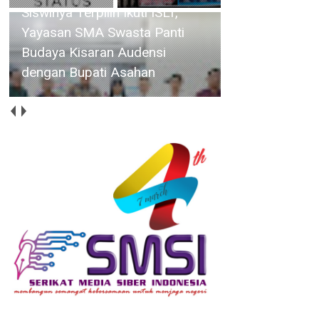
Poklak Kelurahan Sentang,
Bupati Asahan
Yusnila Indriati : Semoga Dapat
Meningkatkan Kualitas dan
Produktivitas Usaha