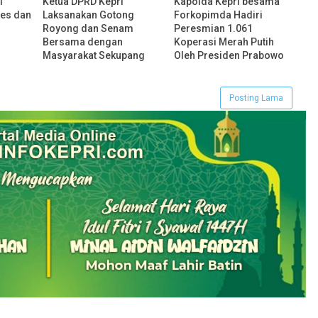
i
Ketua DPRD Kepri
Kapolda Kepri besama
tes dan
Laksanakan Gotong
Forkopimda Hadiri
Royong dan Senam
Peresmian 1.061
Bersama dengan
Koperasi Merah Putih
Masyarakat Sekupang
Oleh Presiden Prabowo
Posting Lama