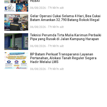
HEBAT
06/08/2026 - T?t Nh?n xét
Gelar Operasi Cukai Selama 4 Hari, Bea Cukai
Batam Amankan 32.790 Batang Rokok Illegal
06/08/2026 - T?t Nh?n xét
Teknisi Perumda Tirta Mulia Karimun Perbaiki
Pipa yang Rusak di Jalan Kampung Harapan
06/08/2026 - T?t Nh?n xét
BP Batam Perkuat Transparansi Layanan
Pertanahan, Alokasi Tanah Reguler Segera
Hadir Melalui LMS
06/08/2026 - T?t Nh?n xét