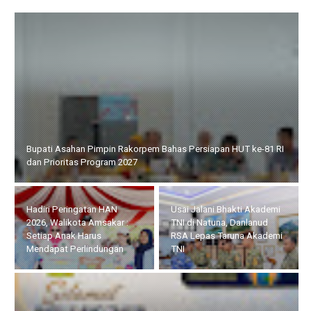
Hadiri Peringatan HAN 2026, Walikota Amsakar : Setiap Anak
Harus Mendapat Perlindungan
HUT ke-14 IWO, Bupati
Usai Jalani Bhakti Akademi
Iskandarsyah : Pers
TNI di Natuna, Danlanud
Profesional Harus
RSA Lepas Taruna Akademi
Berdampak bagi
TNI
Masyarakat