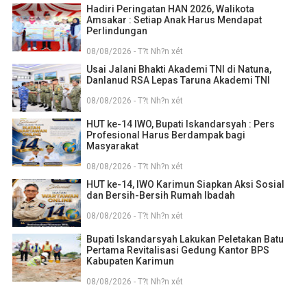
Hadiri Peringatan HAN 2026, Walikota
Amsakar : Setiap Anak Harus Mendapat
Perlindungan
08/08/2026 - T?t Nh?n xét
Usai Jalani Bhakti Akademi TNI di Natuna,
Danlanud RSA Lepas Taruna Akademi TNI
08/08/2026 - T?t Nh?n xét
HUT ke-14 IWO, Bupati Iskandarsyah : Pers
Profesional Harus Berdampak bagi
Masyarakat
08/08/2026 - T?t Nh?n xét
HUT ke-14, IWO Karimun Siapkan Aksi Sosial
dan Bersih-Bersih Rumah Ibadah
08/08/2026 - T?t Nh?n xét
Bupati Iskandarsyah Lakukan Peletakan Batu
Pertama Revitalisasi Gedung Kantor BPS
Kabupaten Karimun
08/08/2026 - T?t Nh?n xét