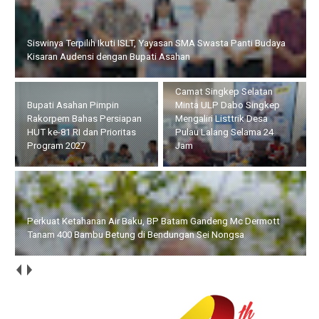
Bupati Asahan Pimpin Rakorpem Bahas Persiapan HUT ke-81 RI
dan Prioritas Program 2027
Camat Singkep Selatan
Perkuat Ketahanan Air
Minta ULP Dabo Singkep
Baku, BP Batam Gandeng
Mengaliri Listtrik Desa
Mc Dermott Tanam 400
Pulau Lalang Selama 24
Bambu Betung di
Jam
Bendungan Sei Nongsa
BP Batam Dukung Penguatan Literasi untuk Membangun
Karakter dan Kebhinekaan Bagi Generasi Masa Depan