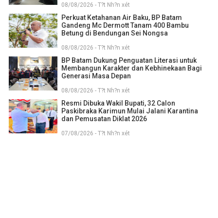
08/08/2026 - T?t Nh?n xét
Perkuat Ketahanan Air Baku, BP Batam
Gandeng Mc Dermott Tanam 400 Bambu
Betung di Bendungan Sei Nongsa
08/08/2026 - T?t Nh?n xét
BP Batam Dukung Penguatan Literasi untuk
Membangun Karakter dan Kebhinekaan Bagi
Generasi Masa Depan
08/08/2026 - T?t Nh?n xét
Resmi Dibuka Wakil Bupati, 32 Calon
Paskibraka Karimun Mulai Jalani Karantina
dan Pemusatan Diklat 2026
07/08/2026 - T?t Nh?n xét