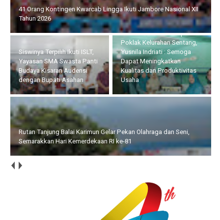
41 Orang Kontingen Kwarcab Lingga Ikuti Jambore Nasional XII
Tahun 2026
Serahkan Bantuan kepada
Poklak Kelurahan Sentang,
Siswinya Terpilih Ikuti ISLT,
Yusnila Indriati : Semoga
Yayasan SMA Swasta Panti
Dapat Meningkatkan
Budaya Kisaran Audensi
Kualitas dan Produktivitas
dengan Bupati Asahan
Usaha
Rutan Tanjung Balai Karimun Gelar Pekan Olahraga dan Seni,
Semarakkan Hari Kemerdekaan RI ke-81