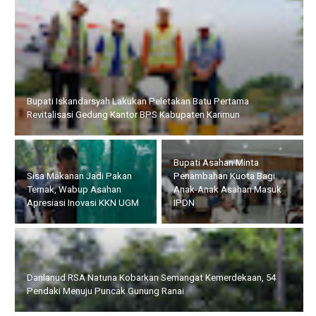
Sisa Makanan Jadi Pakan Ternak, Wabup Asahan Apresiasi
Inovasi KKN UGM
Danlanud RSA Natuna
Bupati Asahan Minta
Kobarkan Semangat
Penambahan Kuota Bagi
Kemerdekaan, 54 Pendaki
Anak-Anak Asahan Masuk
Menuju Puncak Gunung
IPDN
Ranai
Hadiri Peringatan HAN 2026, Walikota Amsakar : Setiap Anak
Harus Mendapat Perlindungan