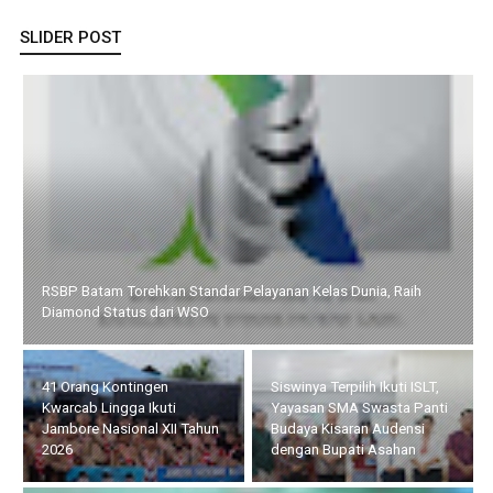
SLIDER POST
RSBP Batam Torehkan Standar Pelayanan Kelas Dunia, Raih
Diamond Status dari WSO
41 Orang Kontingen
Siswinya Terpilih Ikuti ISLT,
Kwarcab Lingga Ikuti
Yayasan SMA Swasta Panti
Jambore Nasional XII Tahun
Budaya Kisaran Audensi
2026
dengan Bupati Asahan