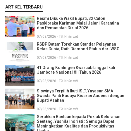
ARTIKEL TERBARU
Resmi Dibuka Wakil Bupati, 32 Calon
Paskibraka Karimun Mulai Jalani Karantina
dan Pemusatan Diklat 2026
07/08/2026 - T?t Nh?n xét
RSBP Batam Torehkan Standar Pelayanan
Kelas Dunia, Raih Diamond Status dari WSO
07/08/2026 - T?t Nh?n xét
41 Orang Kontingen Kwarcab Lingga Ikuti
Jambore Nasional XII Tahun 2026
07/08/2026 - T?t Nh?n xét
Siswinya Terpilih Ikuti ISLT, Yayasan SMA
Swasta Panti Budaya Kisaran Audensi dengan
Bupati Asahan
07/08/2026 - T?t Nh?n xét
Serahkan Bantuan kepada Poklak Kelurahan
Sentang, Yusnila Indriati : Semoga Dapat
Meningkatkan Kualitas dan Produktivitas
Usaha