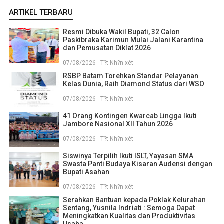
ARTIKEL TERBARU
Resmi Dibuka Wakil Bupati, 32 Calon
Paskibraka Karimun Mulai Jalani Karantina
dan Pemusatan Diklat 2026
07/08/2026 - T?t Nh?n xét
RSBP Batam Torehkan Standar Pelayanan
Kelas Dunia, Raih Diamond Status dari WSO
07/08/2026 - T?t Nh?n xét
41 Orang Kontingen Kwarcab Lingga Ikuti
Jambore Nasional XII Tahun 2026
07/08/2026 - T?t Nh?n xét
Siswinya Terpilih Ikuti ISLT, Yayasan SMA
Swasta Panti Budaya Kisaran Audensi dengan
Bupati Asahan
07/08/2026 - T?t Nh?n xét
Serahkan Bantuan kepada Poklak Kelurahan
Sentang, Yusnila Indriati : Semoga Dapat
Meningkatkan Kualitas dan Produktivitas