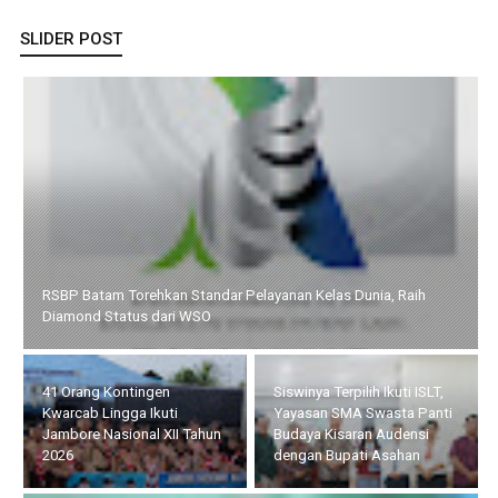
SLIDER POST
RSBP Batam Torehkan Standar Pelayanan Kelas Dunia, Raih
Diamond Status dari WSO
41 Orang Kontingen
Siswinya Terpilih Ikuti ISLT,
Kwarcab Lingga Ikuti
Yayasan SMA Swasta Panti
Jambore Nasional XII Tahun
Budaya Kisaran Audensi
2026
dengan Bupati Asahan