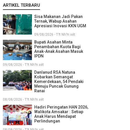
ARTIKEL TERBARU
Sisa Makanan Jadi Pakan
Ternak, Wabup Asahan
Apresiasi Inovasi KKN UGM
09/08/2026 - T?t Nh?n xét
Bupati Asahan Minta
Penambahan Kuota Bagi
Anak-Anak Asahan Masuk
IPDN
09/08/2026 - T?t Nh?n xét
Danlanud RSA Natuna
Kobarkan Semangat
Kemerdekaan, 54 Pendaki
Menuju Puncak Gunung
Ranai
08/08/2026 - T?t Nh?n xét
Hadiri Peringatan HAN 2026,
Walikota Amsakar : Setiap
Anak Harus Mendapat
Perlindungan
08/08/2026 - T?t Nh?n xét