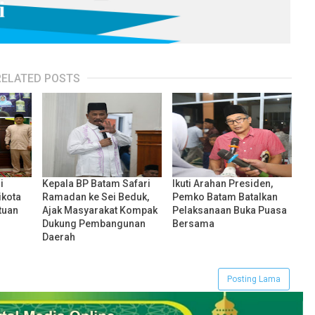
RELATED POSTS
i
Kepala BP Batam Safari
Ikuti Arahan Presiden,
ikota
Ramadan ke Sei Beduk,
Pemko Batam Batalkan
tuan
Ajak Masyarakat Kompak
Pelaksanaan Buka Puasa
Dukung Pembangunan
Bersama
Daerah
Posting Lama