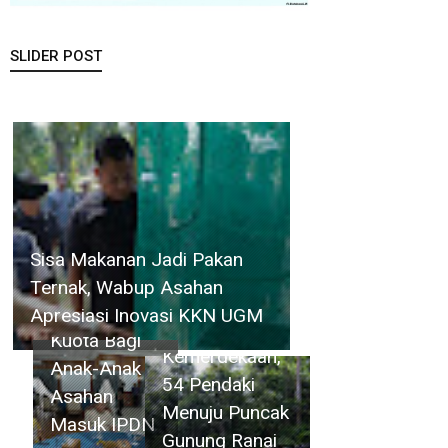
SLIDER POST
Danlanud
RSA Natuna
Bupati
Kobarkan
Sisa Makanan Jadi Pakan
Asahan
Semangat
Ternak, Wabup Asahan
Minta
Kemerdekaan,
Apresiasi Inovasi KKN UGM
Penambahan
54 Pendaki
Kuota Bagi
Menuju
Anak-Anak
Puncak
Asahan
Gunung
Masuk IPDN
Ranai