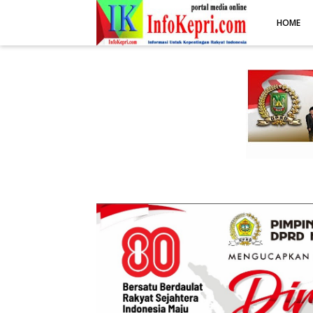
.post-body img { display: block; margin: 0 auto; max-width: 100%; 
HOME