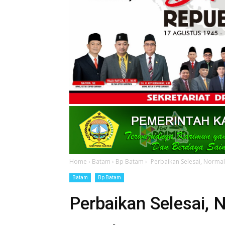
Home
›
Batam
›
Bp Batam
›
Perbaikan Selesai, Normal
Batam
Bp Batam
Perbaikan Selesai, 