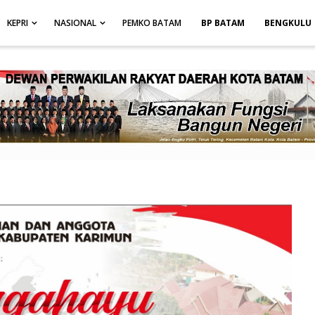
height: auto; }
-->
KEPRI
NASIONAL
PEMKO BATAM
BP BATAM
BENGKULU