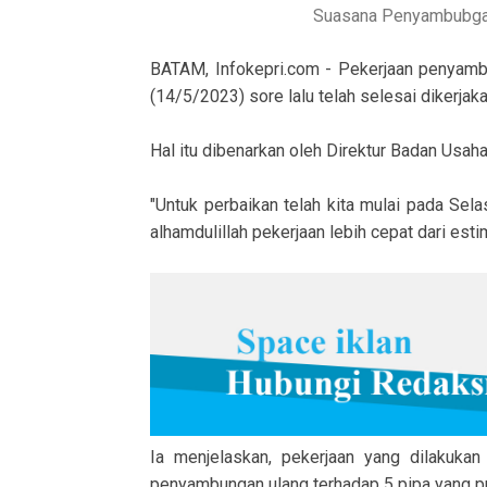
Suasana Penyambubgan 
BATAM, Infokepri.com - Pekerjaan penyamb
(14/5/2023) sore lalu telah selesai dikerjaka
Hal itu dibenarkan oleh Direktur Badan Usa
"Untuk perbaikan telah kita mulai pada Sela
alhamdulillah pekerjaan lebih cepat dari est
Ia menjelaskan, pekerjaan yang dilakuk
penyambungan ulang terhadap 5 pipa yang p