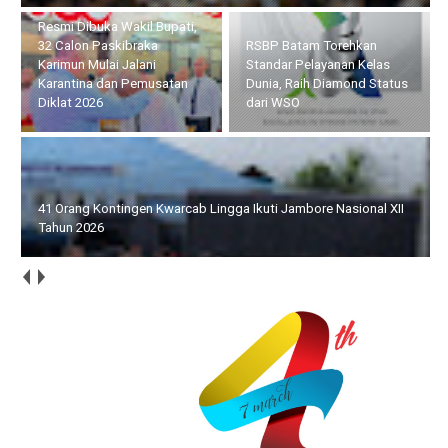
RSBP Batam Torehkan
41 Orang Kontingen
Standar Pelayanan Kelas
Kwarcab Lingga Ikuti
Dunia, Raih Diamond Status
Jambore Nasional XII Tahun
dari WSO
2026
Siswinya Terpilih Ikuti ISLT, Yayasan SMA Swasta Panti Budaya
Kisaran Audensi dengan Bupati Asahan