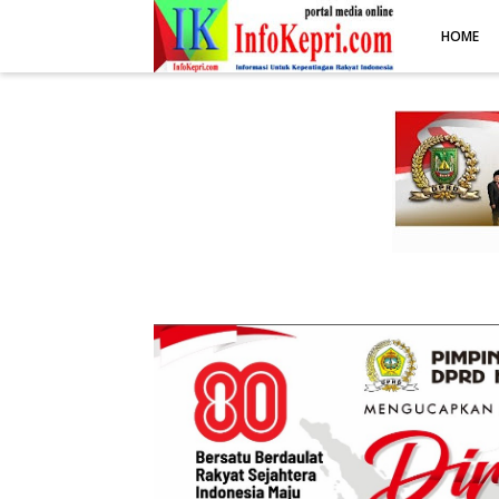
.post-body img { display: block; margin: 0 auto; max-width: 100%; 
HOME