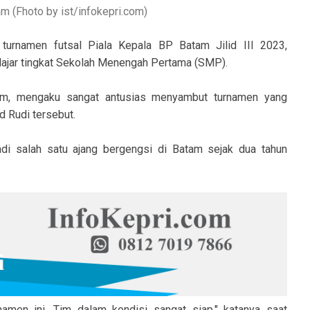
m (Fhoto by ist/infokepri.com)
turnamen futsal Piala Kepala BP Batam Jilid III 2023,
lajar tingkat Sekolah Menengah Pertama (SMP).
m, mengaku sangat antusias menyambut turnamen yang
 Rudi tersebut.
di salah satu ajang bergengsi di Batam sejak dua tahun
namen ini. Tim dalam kondisi sangat siap," katanya saat