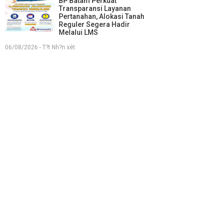
BP Batam Perkuat
Transparansi Layanan
Pertanahan, Alokasi Tanah
Reguler Segera Hadir
Melalui LMS
06/08/2026 - T?t Nh?n xét