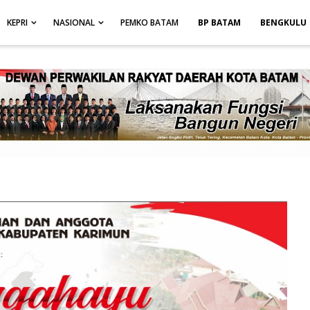
height: auto; }
-->
KEPRI
NASIONAL
PEMKO BATAM
BP BATAM
BENGKULU