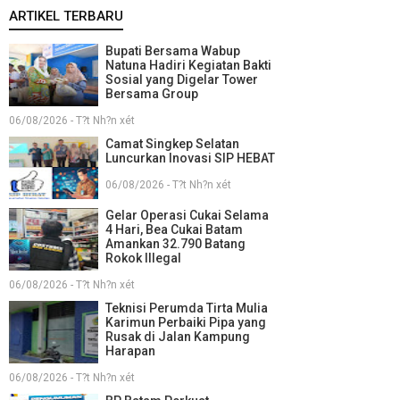
ARTIKEL TERBARU
Bupati Bersama Wabup
Natuna Hadiri Kegiatan Bakti
Sosial yang Digelar Tower
Bersama Group
06/08/2026 - T?t Nh?n xét
Camat Singkep Selatan
Luncurkan Inovasi SIP HEBAT
06/08/2026 - T?t Nh?n xét
Gelar Operasi Cukai Selama
4 Hari, Bea Cukai Batam
Amankan 32.790 Batang
Rokok Illegal
06/08/2026 - T?t Nh?n xét
Teknisi Perumda Tirta Mulia
Karimun Perbaiki Pipa yang
Rusak di Jalan Kampung
Harapan
06/08/2026 - T?t Nh?n xét