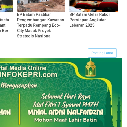
BP Batam Pastikan
BP Batam Gelar Rakor
isata
Pengembangan Kawasan
Persiapan Angkutan
anti
Terpadu Rempang Eco-
Lebaran 2025
 Beri
City Masuk Proyek
Strategis Nasional
Posting Lama