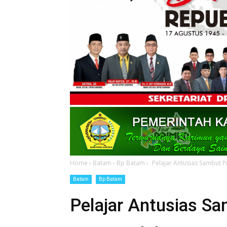
Home
›
Batam
›
Bp Batam
›
Pelajar Antusias Sambut Pia
Batam
Bp Batam
Pelajar Antusias Sa