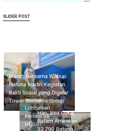
SLIDER POST
Gelar
Operasi
Bupati Bersama Wabup
Cukai
Natuna Hadiri Kegiatan Bakti
Selama 4
Sosial yang Digelar Tower
Camat
Hari, Bea
Bersama Group
Singkep
Cukai Batam
Selatan
Amankan
Luncurkan
32.790
Inovasi SIP
Batang
HEBAT
Rokok Illegal