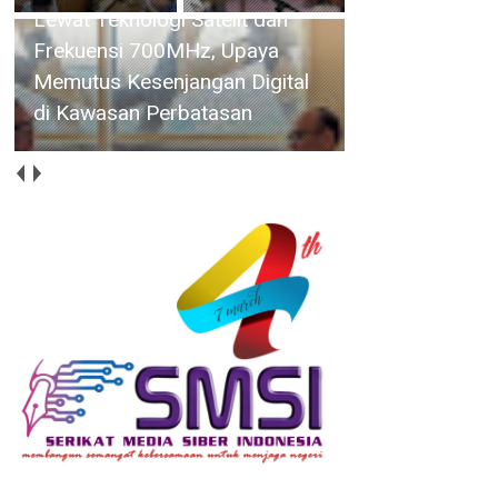
Perkuat Sinergi Kelembagaan,
RSBP Batam dan BPOM
Pastikan Pelayanan dan
Ketersediaan Obat Aman