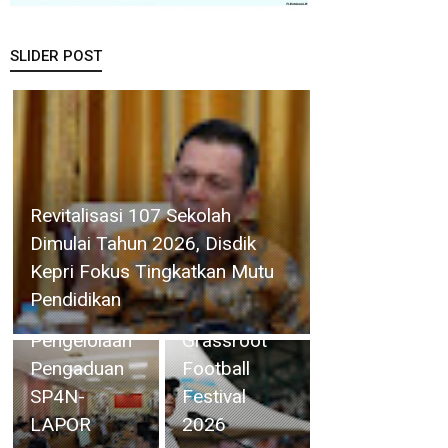
Kepri dan
KomDigi
SLIDER POST
Pacu
Penetrasi
Broadband
BP Batam
Lewat
Perkuat
Teknologi
Pembinaan
Satelit dan
Pemkab Natuna Gelar Rapat
Talenta
Frekuensi
Monitoring dan Evaluasi
Muda Lewat
700MHz,
Pengelolaan Pengaduan
Batam Prime
Upaya
SP4N-LAPOR
International
Memutus
Grassroot
Kesenjangan
Football
Digital di
Festival
Kawasan
2026
Perbatasan