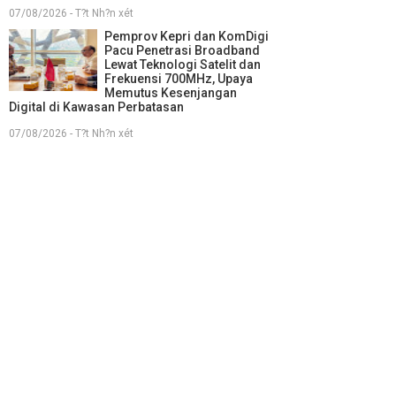
07/08/2026 - T?t Nh?n xét
Pemprov Kepri dan KomDigi
Pacu Penetrasi Broadband
Lewat Teknologi Satelit dan
Frekuensi 700MHz, Upaya
Memutus Kesenjangan
Digital di Kawasan Perbatasan
07/08/2026 - T?t Nh?n xét