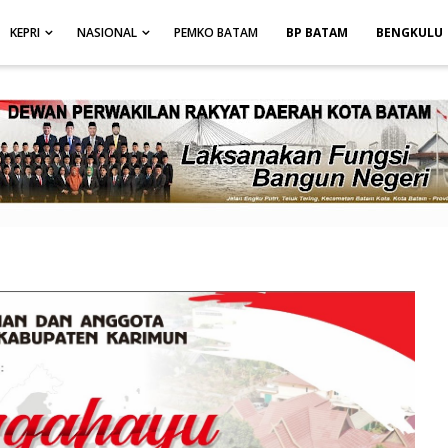
height: auto; }
-->
KEPRI
NASIONAL
PEMKO BATAM
BP BATAM
BENGKULU