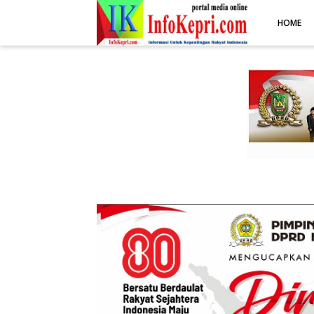
.post-body img { display: block; margin: 0 auto; max-width: 100%; 
HOME