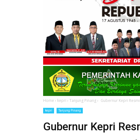
Home
›
kepri
›
Tanjung Pinang
›
Gubernur Kepri Resmik
kepri
Tanjung Pinang
Gubernur Kepri Resm