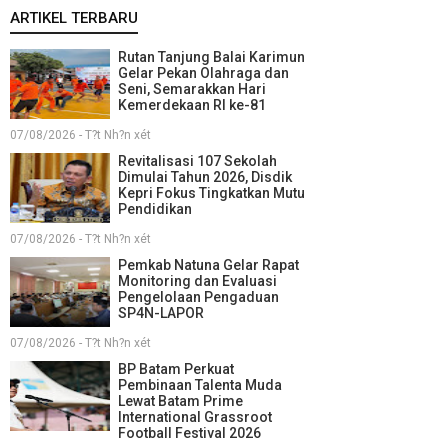
ARTIKEL TERBARU
Rutan Tanjung Balai Karimun
Gelar Pekan Olahraga dan
Seni, Semarakkan Hari
Kemerdekaan RI ke-81
07/08/2026 - T?t Nh?n xét
Revitalisasi 107 Sekolah
Dimulai Tahun 2026, Disdik
Kepri Fokus Tingkatkan Mutu
Pendidikan
07/08/2026 - T?t Nh?n xét
Pemkab Natuna Gelar Rapat
Monitoring dan Evaluasi
Pengelolaan Pengaduan
SP4N-LAPOR
07/08/2026 - T?t Nh?n xét
BP Batam Perkuat
Pembinaan Talenta Muda
Lewat Batam Prime
International Grassroot
Football Festival 2026