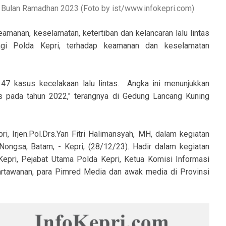
a Bulan Ramadhan 2023 (Foto by ist/www.infokepri.com)
amanan, keselamatan, ketertiban dan kelancaran lalu lintas
 bagi Polda Kepri, terhadap keamanan dan keselamatan
147 kasus kecelakaan lalu lintas. Angka ini menunjukkan
s pada tahun 2022," terangnya di Gedung Lancang Kuning
i, Irjen.Pol.Drs.Yan Fitri Halimansyah, MH, dalam kegiatan
 Nongsa, Batam, - Kepri, (28/12/23). Hadir dalam kegiatan
epri, Pejabat Utama Polda Kepri, Ketua Komisi Informasi
artawanan, para Pimred Media dan awak media di Provinsi