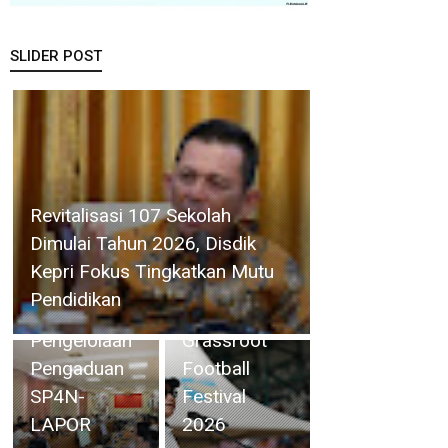
SLIDER POST
BP Batam
Perkuat
Pemkab
Pembinaan
Revitalisasi 107 Sekolah
Natuna
Talenta
Dimulai Tahun 2026, Disdik
Gelar Rapat
Muda Lewat
Kepri Fokus Tingkatkan Mutu
Monitoring
Batam Prime
Pendidikan
dan Evaluasi
International
Pengelolaan
Grassroot
Pengaduan
Football
SP4N-
Festival
Pemprov Kepri dan KomDigi
LAPOR
2026
Pacu Penetrasi Broadband