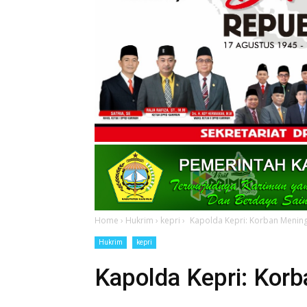
Home
›
Hukrim
›
kepri
›
Kapolda Kepri: Korban Meningg
Hukrim
kepri
Kapolda Kepri: Kor