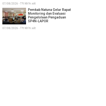
07/08/2026 - T?t Nh?n xét
Pemkab Natuna Gelar Rapat
Monitoring dan Evaluasi
Pengelolaan Pengaduan
SP4N-LAPOR
07/08/2026 - T?t Nh?n xét