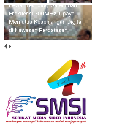
Lewat Teknologi Satelit dan
Frekuensi 700MHz, Upaya
Memutus Kesenjangan Digital
di Kawasan Perbatasan