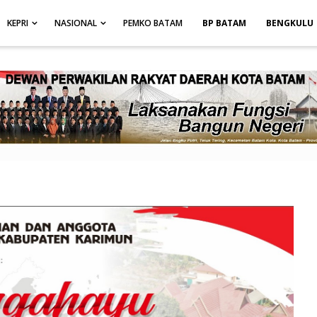
height: auto; }
-->
KEPRI
NASIONAL
PEMKO BATAM
BP BATAM
BENGKULU