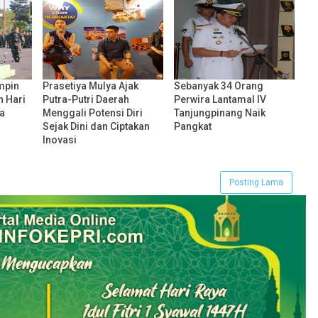
mpin
Prasetiya Mulya Ajak
Sebanyak 34 Orang
n Hari
Putra-Putri Daerah
Perwira Lantamal IV
a
Menggali Potensi Diri
Tanjungpinang Naik
Sejak Dini dan Ciptakan
Pangkat
Inovasi
Posting Lama