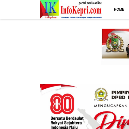
.post-body img { display: block; margin: 0 auto; max-width: 100%; 
HOME