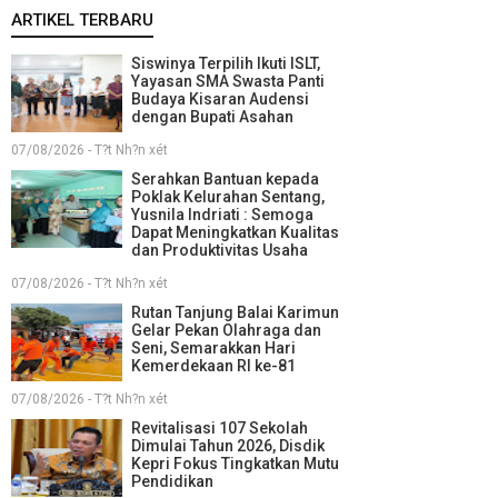
ARTIKEL TERBARU
Siswinya Terpilih Ikuti ISLT,
Yayasan SMA Swasta Panti
Budaya Kisaran Audensi
dengan Bupati Asahan
07/08/2026 - T?t Nh?n xét
Serahkan Bantuan kepada
Poklak Kelurahan Sentang,
Yusnila Indriati : Semoga
Dapat Meningkatkan Kualitas
dan Produktivitas Usaha
07/08/2026 - T?t Nh?n xét
Rutan Tanjung Balai Karimun
Gelar Pekan Olahraga dan
Seni, Semarakkan Hari
Kemerdekaan RI ke-81
07/08/2026 - T?t Nh?n xét
Revitalisasi 107 Sekolah
Dimulai Tahun 2026, Disdik
Kepri Fokus Tingkatkan Mutu
Pendidikan