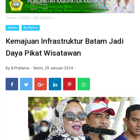
Home
›
Batam
›
Bp Batam
›
Batam
Bp Batam
Kemajuan Infrastruktur Batam Jadi
Daya Pikat Wisatawan
By
A Pratama
Senin, 29 Januari 2024