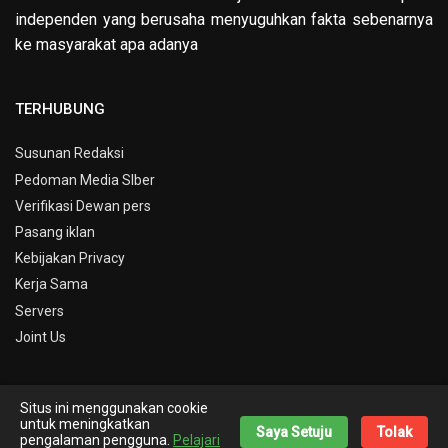
independen yang berusaha menyuguhkan fakta sebenarnya
ke masyarakat apa adanya
TERHUBUNG
Susunan Redaksi
Pedoman Media SIber
Verifikasi Dewan pers
Pasang iklan
Kebijakan Privacy
Kerja Sama
Servers
Joint Us
Situs ini menggunakan cookie
© Copyright 2019 -
Info Kepri
untuk meningkatkan
Saya Setuju
Tolak
pengalaman pengguna.
Pelajari
Theme By
Nick Desain