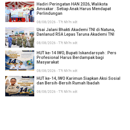
Hadiri Peringatan HAN 2026, Walikota
Amsakar : Setiap Anak Harus Mendapat
Perlindungan
08/08/2026 - T?t Nh?n xét
Usai Jalani Bhakti Akademi TNI di Natuna,
Danlanud RSA Lepas Taruna Akademi TNI
08/08/2026 - T?t Nh?n xét
HUT ke-14 IWO, Bupati Iskandarsyah : Pers
Profesional Harus Berdampak bagi
Masyarakat
08/08/2026 - T?t Nh?n xét
HUT ke-14, IWO Karimun Siapkan Aksi Sosial
dan Bersih-Bersih Rumah Ibadah
08/08/2026 - T?t Nh?n xét