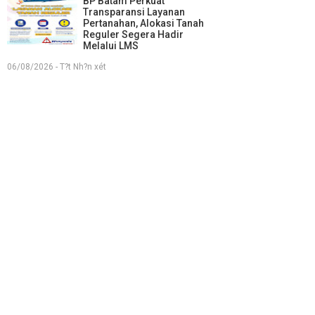
BP Batam Perkuat
Transparansi Layanan
Pertanahan, Alokasi Tanah
Reguler Segera Hadir
Melalui LMS
06/08/2026 - T?t Nh?n xét