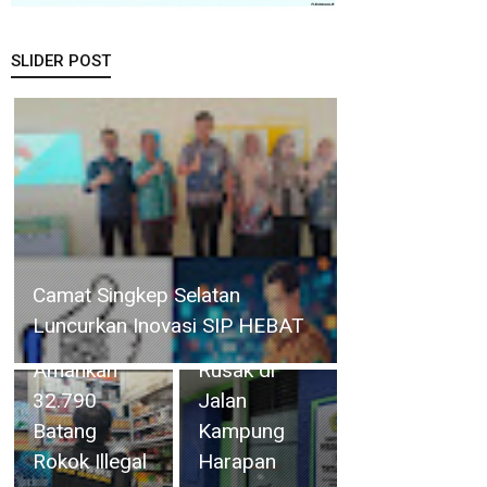
SLIDER POST
BP Batam
Teknisi
Perkuat
Perumda
Transparansi
Gelar Operasi Cukai Selama 4
Tirta Mulia
Layanan
Hari, Bea Cukai Batam
Karimun
Pertanahan,
Amankan 32.790 Batang
Perbaiki
Alokasi
Rokok Illegal
Pipa yang
Tanah
Rusak di
Reguler
Jalan
Segera
Kampung
Hadir
Harapan
Melalui LMS