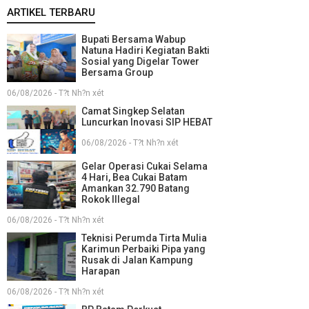
ARTIKEL TERBARU
Bupati Bersama Wabup
Natuna Hadiri Kegiatan Bakti
Sosial yang Digelar Tower
Bersama Group
06/08/2026 - T?t Nh?n xét
Camat Singkep Selatan
Luncurkan Inovasi SIP HEBAT
06/08/2026 - T?t Nh?n xét
Gelar Operasi Cukai Selama
4 Hari, Bea Cukai Batam
Amankan 32.790 Batang
Rokok Illegal
06/08/2026 - T?t Nh?n xét
Teknisi Perumda Tirta Mulia
Karimun Perbaiki Pipa yang
Rusak di Jalan Kampung
Harapan
06/08/2026 - T?t Nh?n xét