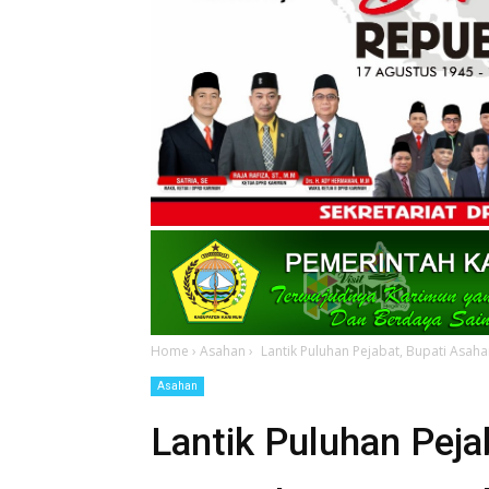
Home
›
Asahan
›
Lantik Puluhan Pejabat, Bupati Asa
Asahan
Lantik Puluhan Peja