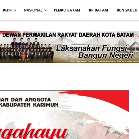
height: auto; }
-->
KEPRI
NASIONAL
PEMKO BATAM
BP BATAM
BENGKULU