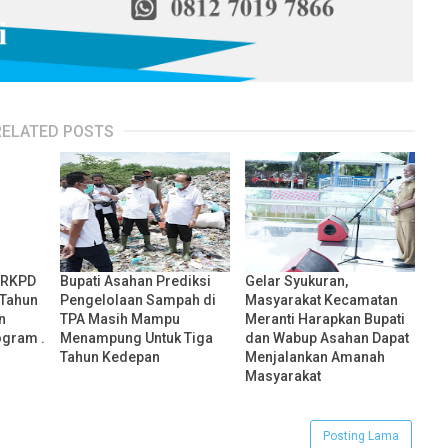
RELATED POSTS
 RKPD
Bupati Asahan Prediksi
Gelar Syukuran,
 Tahun
Pengelolaan Sampah di
Masyarakat Kecamatan
n
TPA Masih Mampu
Meranti Harapkan Bupati
ogram .
Menampung Untuk Tiga
dan Wabup Asahan Dapat
Tahun Kedepan
Menjalankan Amanah
Masyarakat
Posting Lama