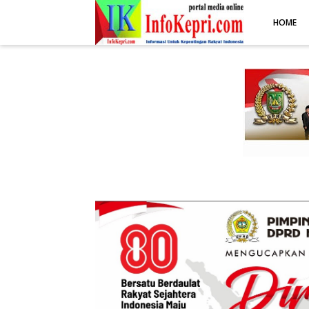
.post-body img { display: block; margin: 0 auto; max-width: 100%; 
HOME